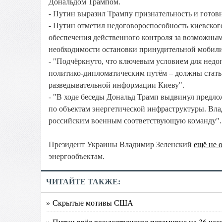
Дональдом Трампом.
- Путин выразил Трампу признательность и готов
- Путин отметил недоговороспособность киевско
обеспечения действенного контроля за возможным
необходимости остановки принудительной мобил
- "Подчёркнуто, что ключевым условием для недо
политико-дипломатическим путём – должны стать
разведывательной информации Киеву".
- "В ходе беседы Дональд Трамп выдвинул предлож
по объектам энергетической инфраструктуры. Вла
российским военным соответствующую команду".
Президент Украины Владимир Зеленский
ещё не 
энергообъектам.
ЧИТАЙТЕ ТАКЖЕ:
» Скрытые мотивы США
» Путин ввёл рождественское перемирие на 36 час