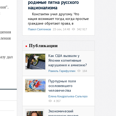
родимые пятна русского
национализма
ния".
я
Константин учил другому. Что
нация возникает тогда, когда простые
граждане обретают права, в
Павел Святенков
23 сен, 14:48
342 917
ешения
вления
Публикации
Как США вызвали у
азу дал
Японии когнитивные
нарушения и амнезию?
Рамиль Гарифуллин
164
Пурпурные поля
осоловевшего
человечества
Елена Кондратьева-Сальгеро
4 357
Экономический
терроризм против