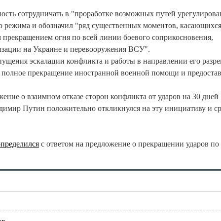
ность сотрудничать в "проработке возможных путей урегулирова
го режима и обозначил "ряд существенных моментов, касающихс
 прекращением огня по всей линии боевого соприкосновения,
изации на Украине и перевооружения ВСУ".
пущения эскалации конфликта и работы в направлении его разр
 полное прекращение иностранной военной помощи и предоста
ение о взаимном отказе сторон конфликта от ударов на 30 дней
димир Путин положительно откликнулся на эту инициативу и ср
определился
с ответом на предложение о прекращении ударов по
ов