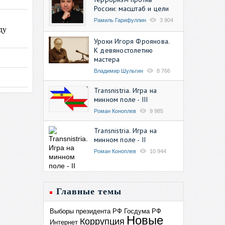
России: масштаб и цели
Рамиль Гарифуллин
3 904
ду
Уроки Игоря Фроянова.
К девяностолетию
мастера
Владимир Шульгин
8 766
Transnistria. Игра на
минном поле - III
Роман Коноплев
9 985
Transnistria. Игра на
минном поле - II
Роман Коноплев
10 944
Главные темы
Выборы президента РФ
Госдума РФ
Новые
Коррупция
Интернет