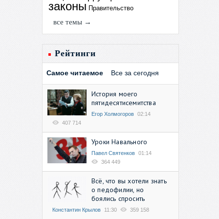
законы
Правительство
все темы →
Рейтинги
Самое читаемое
Все за сегодня
История моего
пятидесятисемитства
Егор Холмогоров
02:14
407 714
Уроки Навального
Павел Святенков
01:14
364 449
Всё, что вы хотели знать
о педофилии, но
боялись спросить
Константин Крылов
11:30
359 158