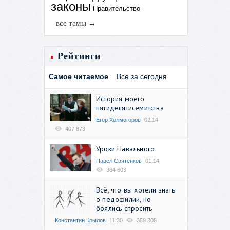
законы
Правительство
все темы →
Рейтинги
Самое читаемое
Все за сегодня
История моего
пятидесятисемитства
Егор Холмогоров
02:14
407 873
Уроки Навального
Павел Святенков
01:14
364 603
Всё, что вы хотели знать
о педофилии, но
боялись спросить
Константин Крылов
11:30
359 308