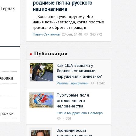
родимые пятна русского
национализма
 Тернах
Константин учил другому. Что
нация возникает тогда, когда простые
граждане обретают права, в
Павел Святенков
23 сен, 14:48
343 772
Публикации
Как США вызвали у
Японии когнитивные
нарушения и амнезию?
рловки
Рамиль Гарифуллин
1 242
Пурпурные поля
осоловевшего
человечества
орожье
Елена Кондратьева-Сальгеро
4 836
Экономический
терроризм против