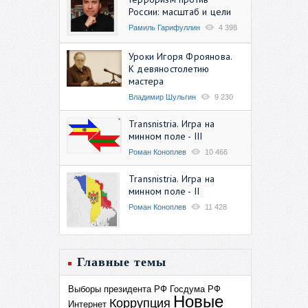
России: масштаб и цели
Рамиль Гарифуллин
4 398
Уроки Игоря Фроянова.
К девяностолетию
мастера
Владимир Шульгин
9 230
Transnistria. Игра на
минном поле - III
Роман Коноплев
10 466
Transnistria. Игра на
минном поле - II
Роман Коноплев
11 428
Главные темы
Выборы президента РФ
Госдума РФ
Новые
Коррупция
Интернет