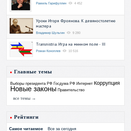
Рамиль Гарифуллин
4 452
Уроки Игоря Фроянова. К девяностолетию
мастера
Владимир Шульгин
9 280
Transnistria. Игра на минном поле - III
Роман Коноплев
10 516
Главные темы
Коррупция
Выборы президента РФ
Госдума РФ
Интернет
Новые законы
Правительство
все темы →
Рейтинги
Самое читаемое
Все за сегодня