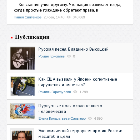
Константин учил другому. Что нация возникает тогда,
когда простые граждане обретают права, в
Павел Святенков
23 сен, 14:48
343 869
Публикации
Русская песня. Владимир Высоцкий
Роман Коноплев
0
Как США вызвали у Японии когнитивные
нарушения и амнезию?
Рамиль Гарифуллин
1 299
Пурпурные поля осоловевшего
человечества
Елена Кондратьева-Сальгеро
4 890
Экономический терроризм против России:
масштаб и цели