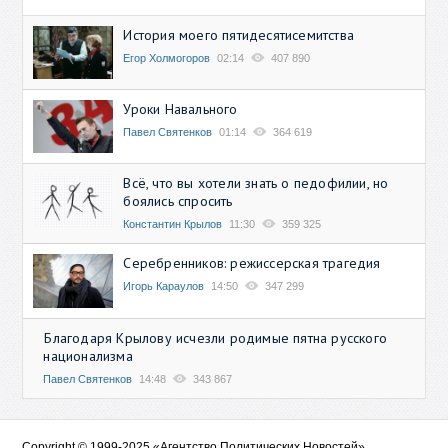
История моего пятидесятисемитства
Егор Холмогоров
02:14
407 890
Уроки Навального
Павел Святенков
01:14
364 619
Всё, что вы хотели знать о педофилии, но
боялись спросить
Константин Крылов
11:30
359 325
Серебренников: режиссерская трагедия
Игорь Караулов
14:50
347 299
Благодаря Крылову исчезли родимые пятна русского
национализма
Павел Святенков
14:48
343 867
Copyright © 1999-2025 «Агентство Политических Новостей»