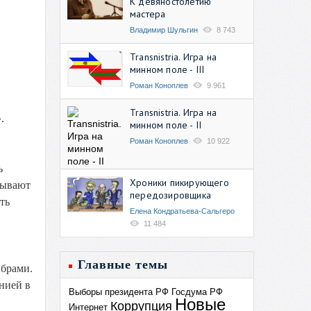
К девяностолетию
мастера
Владимир Шульгин
8 743
Transnistria. Игра на
минном поле - III
Роман Коноплев
9 961
Transnistria. Игра на
.
минном поле - II
Роман Коноплев
10 922
ь
Хроники пикирующего
рывают
передозировщика
ть
Елена Кондратьева-Сальгеро
11 484
Главные темы
ибрами.
нией в
Выборы президента РФ
Госдума РФ
Новые
Коррупция
Интернет