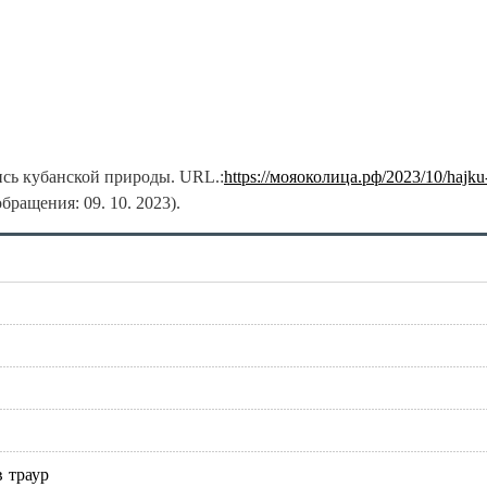
сь кубанской природы. URL.:
https://мояоколица.рф/2023/10/hajku
обращения: 09. 10. 2023).
в траур