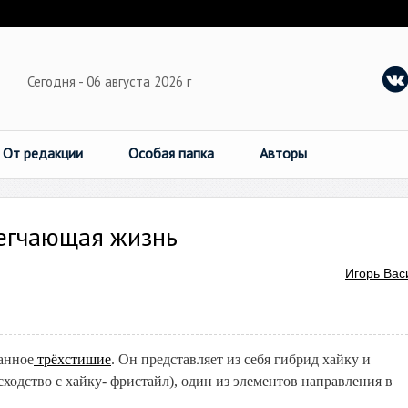
Сегодня - 06 августа 2026 г
От редакции
Особая папка
Авторы
легчающая жизнь
Игорь Вас
анное
трёхстишие
. Он представляет из себя гибрид хайку и
сходство с хайку- фристайл), один из элементов направления в