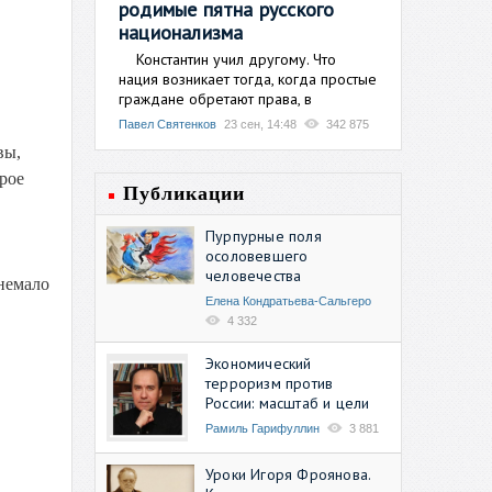
родимые пятна русского
национализма
Константин учил другому. Что
нация возникает тогда, когда простые
граждане обретают права, в
Павел Святенков
23 сен, 14:48
342 875
вы,
рое
Публикации
Пурпурные поля
осоловевшего
человечества
 немало
Елена Кондратьева-Сальгеро
4 332
Экономический
терроризм против
России: масштаб и цели
Рамиль Гарифуллин
3 881
Уроки Игоря Фроянова.