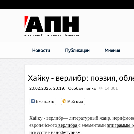
Новости
Публикации
Мнения
Хайку - верлибр: поэзия, об
20.02.2025, 20:19,
Особая папка
14 301
Вконтакте
Мой мир
Хайку - верлибр— литературный жанр, нерифмов
европейского
верлибра
с элементами
эпиграммы
(
искусстве
нанофутуризм
.