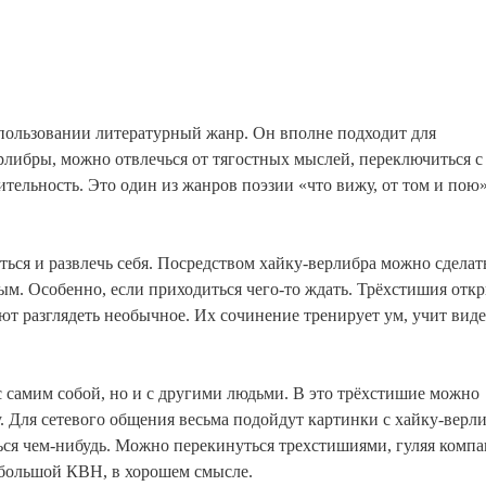
спользовании литературный жанр. Он вполне подходит для
рлибры, можно отвлечься от тягостных мыслей, переключиться с
льность. Это один из жанров поэзии «что вижу, от том и пою»
ься и развлечь себя. Посредством хайку-верлибра можно сделат
м. Особенно, если приходиться чего-то ждать. Трёхстишия отк
т разглядеть необычное. Их сочинение тренирует ум, учит виде
с самим собой, но и с другими людьми. В это трёхстишие можно
у. Для сетевого общения весьма подойдут картинки с хайку-верл
ься чем-нибудь. Можно перекинуться трехстишиями, гуляя компа
ебольшой КВН, в хорошем смысле.