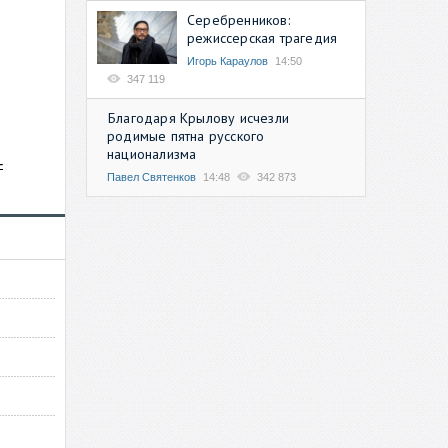
Серебренников:
режиссерская трагедия
Игорь Караулов
14:50
347 119
Благодаря Крылову исчезли
родимые пятна русского
национализма
-
Павел Святенков
14:48
342 873