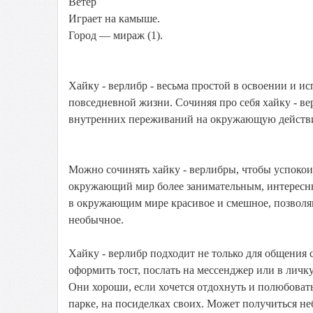
Ветер
Играет на камыше.
Город — мираж (1).
Хайку - верлибр - весьма простой в освоении и и
повседневной жизни. Сочиняя про себя хайку - ве
внутренних переживаний на окружающую действите
Можно сочинять хайку - верлибры, чтобы успокоит
окружающий мир более занимательным, интересны
в окружающим мире красивое и смешное, позволяю
необычное.
Хайку - верлибр подходит не только для общения 
оформить тост, послать на мессенджер или в личк
Они хороши, если хочется отдохнуть и полюбоват
парке, на посиделках своих. Может получиться н