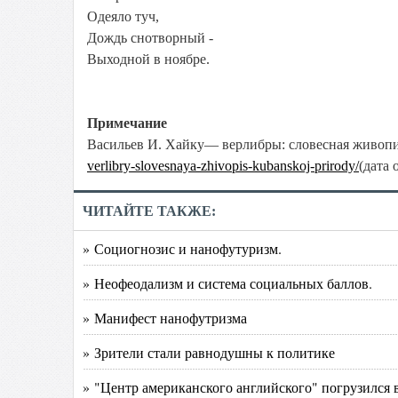
Одеяло туч,
Дождь снотворный -
Выходной в ноябре.
Примечание
Васильев И. Хайку— верлибры: словесная живопи
verlibry-slovesnaya-zhivopis-kubanskoj-prirody/
(дата 
ЧИТАЙТЕ ТАКЖЕ:
» Социогнозис и нанофутуризм.
» Неофеодализм и система социальных баллов.
» Манифест нанофутризма
» Зрители стали равнодушны к политике
» "Центр американского английского" погрузился 