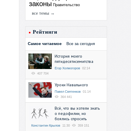
законы
Правительство
все темы →
Рейтинги
Самое читаемое
Все за сегодня
История моего
пятидесятисемитства
Егор Холмогоров
02:14
407 704
Уроки Навального
Павел Святенков
01:14
364 441
Всё, что вы хотели знать
о педофилии, но
боялись спросить
Константин Крылов
11:30
359 151