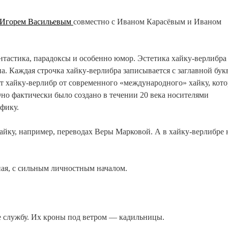
Игорем Васильевым
совместно с Иваном Карасёвым и Иваном
нтастика, парадоксы и особенно юмор. Эстетика хайку-верлибра
. Каждая строчка хайку-верлибра записывается с заглавной бук
ет хайку-верлибр от современного «международного» хайку, кото
Оно фактически было создано в течении 20 века носителями
фику.
хайку, например, переводах Веры Марковой. А в хайку-верлибре
ная, с сильным личностным началом.
ие службу. Их кроны под ветром — кадильницы.