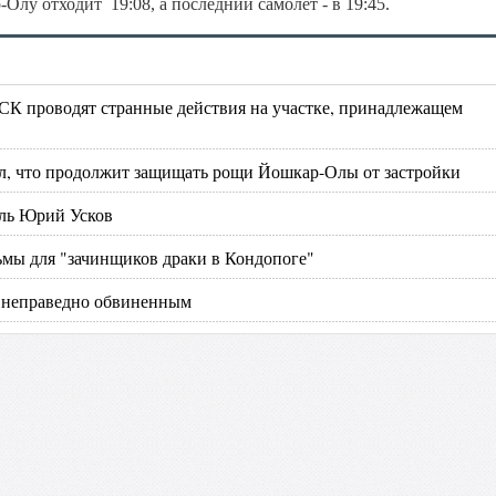
-Олу отходит 19:08, а последний самолёт - в 19:45.
 СК проводят странные действия на участке, принадлежащем
тил, что продолжит защищать рощи Йошкар-Олы от застройки
ль Юрий Усков
рьмы для "зачинщиков драки в Кондопоге"
д неправедно обвиненным