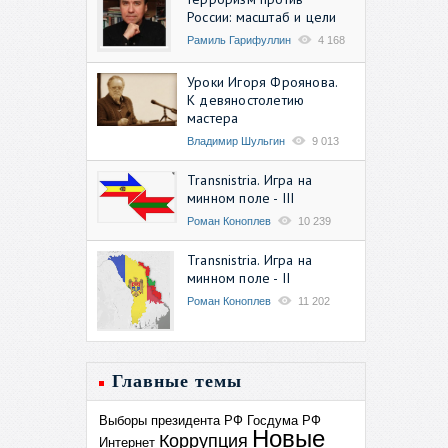
России: масштаб и цели
Рамиль Гарифуллин
4 168
Уроки Игоря Фроянова.
К девяностолетию
мастера
Владимир Шульгин
9 013
Transnistria. Игра на
минном поле - III
Роман Коноплев
10 239
Transnistria. Игра на
минном поле - II
Роман Коноплев
11 202
Главные темы
Выборы президента РФ
Госдума РФ
Новые
Коррупция
Интернет