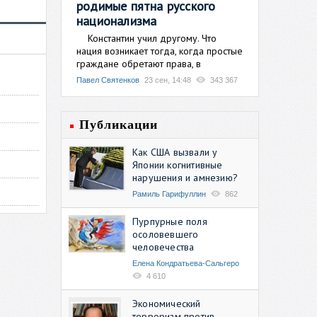
родимые пятна русского
национализма
Константин учил другому. Что
нация возникает тогда, когда простые
граждане обретают права, в
Павел Святенков
23 сен, 14:48
343 367
Публикации
Как США вызвали у
Японии когнитивные
нарушения и амнезию?
Рамиль Гарифуллин
862
Пурпурные поля
осоловевшего
человечества
Елена Кондратьева-Сальгеро
4 610
Экономический
терроризм против