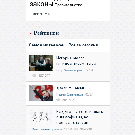
законы
Правительство
все темы →
Рейтинги
Самое читаемое
Все за сегодня
История моего
пятидесятисемитства
Егор Холмогоров
02:14
407 797
Уроки Навального
Павел Святенков
01:14
364 528
Всё, что вы хотели знать
о педофилии, но
боялись спросить
Константин Крылов
11:30
359 238