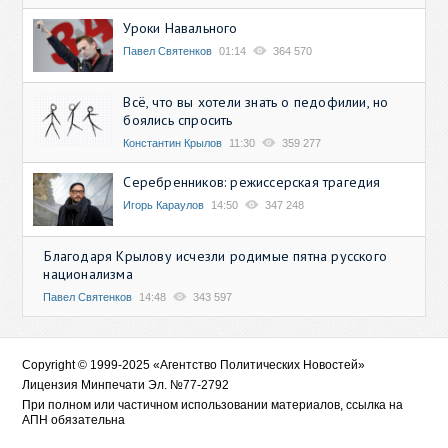
Уроки Навального
Павел Святенков
01:14
364 570
Всё, что вы хотели знать о педофилии, но
боялись спросить
Константин Крылов
11:30
359 277
Серебренников: режиссерская трагедия
Игорь Караулов
14:50
347 248
Благодаря Крылову исчезли родимые пятна русского
национализма
Павел Святенков
14:48
343 597
Copyright © 1999-2025 «Агентство Политических Новостей»
Лицензия Минпечати Эл. №77-2792
При полном или частичном использовании материалов, ссылка на
АПН обязательна