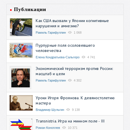
Публикации
Как США вызвали у Японии когнитивные
нарушения и амнезию?
Рамиль Гарифуллин
1 068
Пурпурные поля осоловевшего
человечества
Елена Кондратьева-Сальгеро
4 741
Экономический терроризм против России:
масштаб и цели
Рамиль Гарифуллин
4 302
Уроки Игоря Фроянова. К девяностолетию
мастера
Владимир Шульгин
9 138
Transnistria. Игра на минном поле - III
Роман Коноплев
10 371