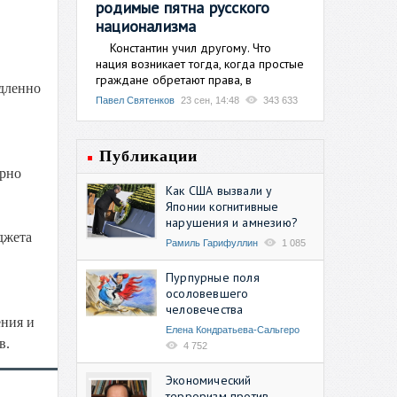
родимые пятна русского
национализма
Константин учил другому. Что
нация возникает тогда, когда простые
граждане обретают права, в
едленно
Павел Святенков
23 сен, 14:48
343 633
Публикации
ярно
Как США вызвали у
Японии когнитивные
нарушения и амнезию?
джета
Рамиль Гарифуллин
1 085
Пурпурные поля
осоловевшего
человечества
ения и
Елена Кондратьева-Сальгеро
в.
4 752
Экономический
терроризм против