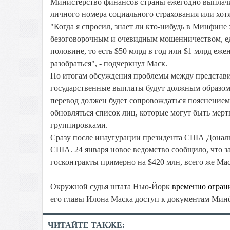
Министерство финансов страны ежегодно выплачи
личного номера социального страхования или хот
"Когда я спросил, знает ли кто-нибудь в Минфине
безоговорочным и очевидным мошенничеством, еди
половине, то есть $50 млрд в год или $1 млрд еж
разобраться", - подчеркнул Маск.
По итогам обсуждения проблемы между представ
государственные выплаты будут должным образом
перевод должен будет сопровождаться пояснением
обновляться список лиц, которые могут быть мер
группировками.
Сразу после инаугурации президента США Донал
США. 24 января новое ведомство сообщило, что 
госконтракты примерно на $420 млн, всего же Ма
Окружной судья штата Нью-Йорк
временно огран
его главы Илона Маска доступ к документам М
ЧИТАЙТЕ ТАКЖЕ: