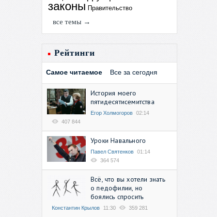
законы
Правительство
все темы →
Рейтинги
Самое читаемое
Все за сегодня
История моего
пятидесятисемитства
Егор Холмогоров
02:14
407 844
Уроки Навального
Павел Святенков
01:14
364 574
Всё, что вы хотели знать
о педофилии, но
боялись спросить
Константин Крылов
11:30
359 281