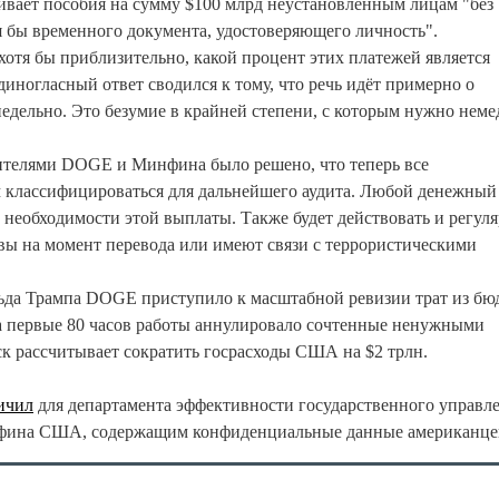
вает пособия на сумму $100 млрд неустановленным лицам "без
я бы временного документа, удостоверяющего личность".
 хотя бы приблизительно, какой процент этих платежей является
ногласный ответ сводился к тому, что речь идёт примерно о
енедельно. Это безумие в крайней степени, с которым нужно нем
ителями DOGE и Минфина было решено, что теперь все
 классифицироваться для дальнейшего аудита. Любой денежный
 необходимости этой выплаты. Также будет действовать и регул
твы на момент перевода или имеют связи с террористическими
ьда Трампа DOGE приступило к масштабной ревизии трат из бю
за первые 80 часов работы аннулировало сочтенные ненужными
ск рассчитывает сократить госрасходы США на $2 трлн.
ичил
для департамента эффективности государственного управл
инфина США, содержащим конфиденциальные данные американце