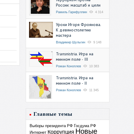
России: масштаб и цели
Рамиль Гарифуллин
4 314
Уроки Игоря Фроянова.
К девяностолетию
мастера
Владимир Шульгин
9 148
Transnistria. Игра на
минном поле - III
Роман Коноплев
10 383
Transnistria. Игра на
минном поле - II
Роман Коноплев
11 345
Главные темы
Выборы президента РФ
Госдума РФ
Новые
Коррупция
Интернет