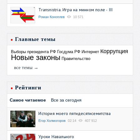
Transnistria. Игра на минном поле - III
Роман Коноплев
10 571
Главные темы
Коррупция
Выборы президента РФ
Госдума РФ
Интернет
Новые законы
Правительство
все темы →
Рейтинги
Самое читаемое
Все за сегодня
История моего пятидесятисемитства
Егор Холмогоров
02:14
407 912
Уроки Навального