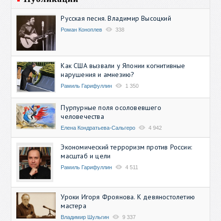
Русская песня. Владимир Высоцкий
Роман Коноплев
338
Как США вызвали у Японии когнитивные
нарушения и амнезию?
Рамиль Гарифуллин
1 350
Пурпурные поля осоловевшего
человечества
Елена Кондратьева-Сальгеро
4 942
Экономический терроризм против России:
масштаб и цели
Рамиль Гарифуллин
4 511
Уроки Игоря Фроянова. К девяностолетию
мастера
Владимир Шульгин
9 337