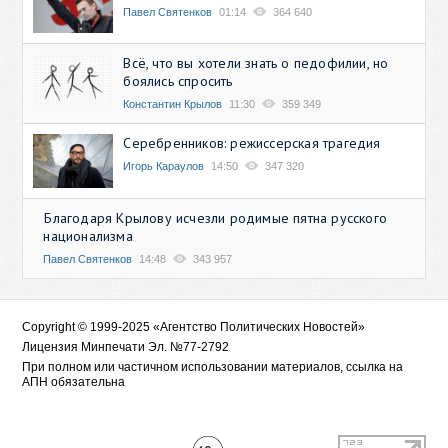
Павел Святенков
01:14
364 640
Всё, что вы хотели знать о педофилии, но
боялись спросить
Константин Крылов
11:30
359 349
Серебренников: режиссерская трагедия
Игорь Караулов
14:50
347 320
Благодаря Крылову исчезли родимые пятна русского
национализма
Павел Святенков
14:48
343 957
Copyright © 1999-2025 «Агентство Политических Новостей»
Лицензия Минпечати Эл. №77-2792
При полном или частичном использовании материалов, ссылка на
АПН обязательна