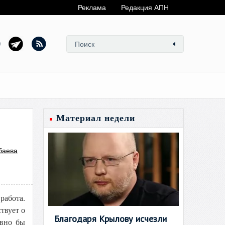
Реклама
Редакция АПН
Материал недели
баева
работа.
твует о
Благодаря Крылову исчезли
овно бы