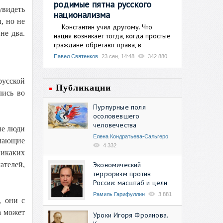
родимые пятна русского
увидеть
национализма
, но не
Константин учил другому. Что
не два.
нация возникает тогда, когда простые
граждане обретают права, в
Павел Святенков
23 сен, 14:48
342 880
русской
Публикации
лись во
Пурпурные поля
осоловевшего
человечества
ые люди
Елена Кондратьева-Сальгеро
умающие
4 332
никаких
Экономический
ателей,
терроризм против
России: масштаб и цели
Рамиль Гарифуллин
3 881
, они с
а может
Уроки Игоря Фроянова.