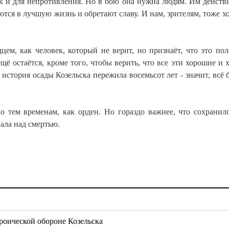
ак и для непротивления. Но в бою она нужна людям. Им действ
ются в лучшую жизнь и обретают славу. И нам, зрителям, тоже хо
м, как человек, который не верит, но признаёт, что это пол
ещё остаётся, кроме того, чтобы верить, что все эти хорошие и 
история осады Козельска пережила восемьсот лет - значит, всё 
по тем временам, как орден. Но гораздо важнее, что сохранил
вала над смертью.
роической обороне Козельска