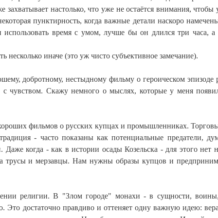
же захватывает настолько, что уже не остаётся внимания, чтобы 
екоторая пунктирность, когда важные детали наскоро намечены
 использовать время с умом, лучше бы он длился три часа, а 
ь несколько иначе (это уж чисто субъективное замечание).
ошему, добротному, нестыдному фильму о героическом эпизоде 
и с чувством. Скажу немного о мыслях, которые у меня появи
т хороших фильмов о русских купцах и промышленниках. Торгов
я традиция - часто показаны как потенциальные предатели, д
 Даже когда - как в истории осады Козельска - для этого нет 
гда трусы и мерзавцы. Нам нужны образы купцов и предприним
ении религии. В "Злом городе" монахи - в сущности, воины
хо. Это достаточно правдиво и оттеняет одну важную идею: вер