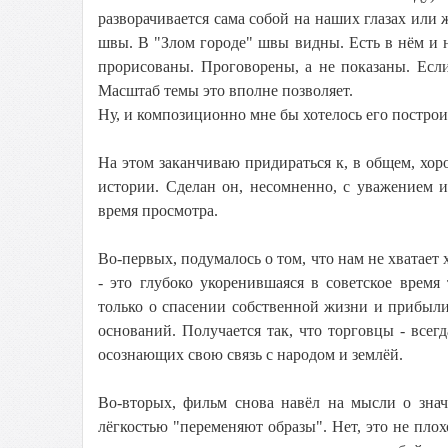
разворачивается сама собой на наших глазах или 
швы. В "Злом городе" швы видны. Есть в нём и н
прорисованы. Проговорены, а не показаны. Если
Масштаб темы это вполне позволяет.
Ну, и композиционно мне бы хотелось его построит
На этом заканчиваю придираться к, в общем, хор
истории. Сделан он, несомненно, с уважением 
время просмотра.
Во-первых, подумалось о том, что нам не хватае
- это глубоко укоренившаяся в советское врем
только о спасении собственной жизни и прибыли.
оснований. Получается так, что торговцы - все
осознающих свою связь с народом и землёй.
Во-вторых, фильм снова навёл на мысли о знач
лёгкостью "переменяют образы". Нет, это не пло