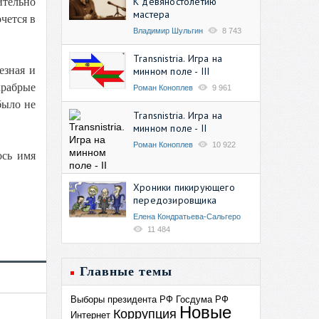
К девяностолетию
ительно
мастера
чется в
Владимир Шульгин
8 743
Transnistria. Игра на
езная и
минном поле - III
храбрые
Роман Коноплев
9 961
было не
Transnistria. Игра на
минном поле - II
Роман Коноплев
10 922
ось имя
Хроники пикирующего
передозировщика
Елена Кондратьева-Сальгеро
11 484
Главные темы
Выборы президента РФ
Госдума РФ
Новые
Коррупция
Интернет