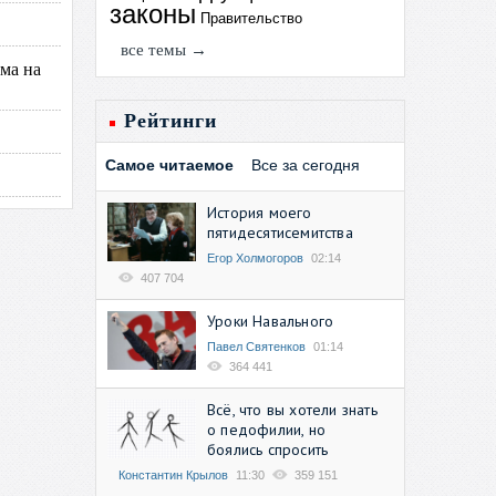
законы
Правительство
все темы →
ма на
Рейтинги
Самое читаемое
Все за сегодня
История моего
пятидесятисемитства
Егор Холмогоров
02:14
407 704
Уроки Навального
Павел Святенков
01:14
364 441
Всё, что вы хотели знать
о педофилии, но
боялись спросить
Константин Крылов
11:30
359 151