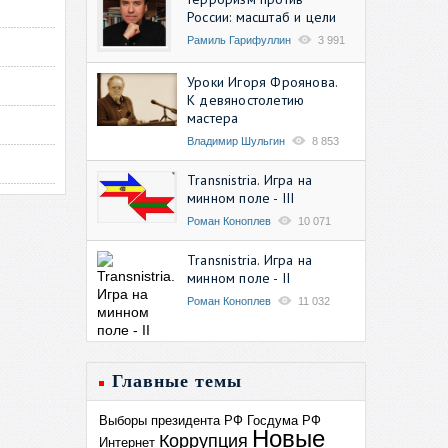
России: масштаб и цели
Рамиль Гарифуллин
3 991
Уроки Игоря Фроянова.
К девяностолетию
мастера
Владимир Шульгин
8 853
Transnistria. Игра на
минном поле - III
Роман Коноплев
10 071
Transnistria. Игра на
минном поле - II
Роман Коноплев
11 032
Главные темы
Выборы президента РФ
Госдума РФ
Новые
Коррупция
Интернет