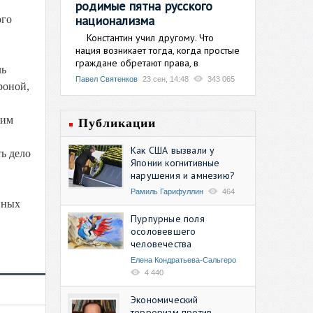
родимые пятна русского
национализма
ого
Константин учил другому. Что
нация возникает тогда, когда простые
граждане обретают права, в
ль
Павел Святенков
23 сен, 14:48
343 065
роной,
тим
Публикации
Как США вызвали у
ь дело
Японии когнитивные
нарушения и амнезию?
Рамиль Гарифуллин
464
нных
Пурпурные поля
осоловевшего
человечества
Елена Кондратьева-Сальгеро
4 440
Экономический
терроризм против