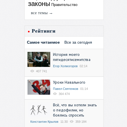
законы
Правительство
все темы →
Рейтинги
Самое читаемое
Все за сегодня
История моего
пятидесятисемитства
Егор Холмогоров
02:14
407 741
Уроки Навального
Павел Святенков
01:14
364 474
Всё, что вы хотели знать
о педофилии, но
боялись спросить
Константин Крылов
11:30
359 184