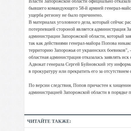
Власти Запорожской области официально отказали
бывшего командующего 58-й армией генерал-майо
ущерба региону не было причинено.
В материалах уголовного дела, который сейчас ра
потерпевшей стороной является администрация За
администрации Запорожской области, который заяв
так как действиями генерал-майора Попова никак
территорию Запорожья от украинских боевиков", 
областная администрация отказалась заявлять иск
Адвокат генерала Сергей Буйновский эту информа
в прокуратуру или прекратить его за отсутствием 
По версии следствия, Попов причастен к хищению
администрацией Запорожской области в порядке 
ЧИТАЙТЕ ТАКЖЕ: