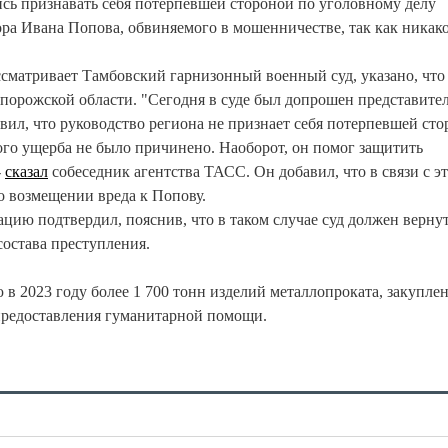
сь признавать себя потерпевшей стороной по уголовному делу
ра Ивана Попова, обвиняемого в мошенничестве, так как никак
ссматривает Тамбовский гарнизонный военный суд, указано, что
порожской области. "Сегодня в суде был допрошен представите
ил, что руководство региона не признает себя потерпевшей сто
ого ущерба не было причинено. Наоборот, он помог защитить
-
сказал
собеседник агентства ТАСС. Он добавил, что в связи с э
 о возмещении вреда к Попову.
цию подтвердил, пояснив, что в таком случае суд должен вернут
состава преступления.
 в 2023 году более 1 700 тонн изделий металлопроката, закупле
предоставления гуманитарной помощи.