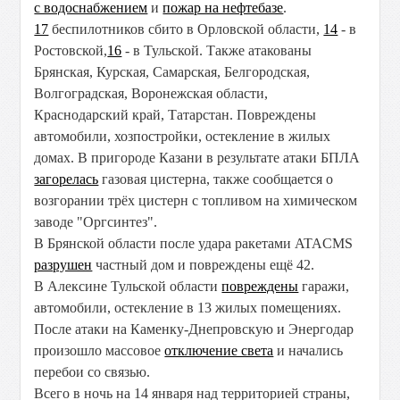
с водоснабжением
и
пожар на нефтебазе
.
17
беспилотников сбито в Орловской области,
14
- в
Ростовской,
16
- в Тульской. Также атакованы
Брянская, Курская, Самарская, Белгородская,
Волгоградская, Воронежская области,
Краснодарский край, Татарстан. Повреждены
автомобили, хозпостройки, остекление в жилых
домах. В пригороде Казани в результате атаки БПЛА
загорелась
газовая цистерна, также сообщается о
возгорании трёх цистерн с топливом на химическом
заводе "Оргсинтез".
В Брянской области после удара ракетами ATACMS
разрушен
частный дом и повреждены ещё 42.
В Алексине Тульской области
повреждены
гаражи,
автомобили, остекление в 13 жилых помещениях.
После атаки на Каменку-Днепровскую и Энергодар
произошло массовое
отключение света
и начались
перебои со связью.
Всего в ночь на 14 января над территорией страны,