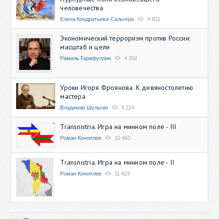
человечества
Елена Кондратьева-Сальгеро
4 831
Экономический терроризм против России:
масштаб и цели
Рамиль Гарифуллин
4 392
Уроки Игоря Фроянова. К девяностолетию
мастера
Владимир Шульгин
9 224
Transnistria. Игра на минном поле - III
Роман Коноплев
10 461
Transnistria. Игра на минном поле - II
Роман Коноплев
11 423