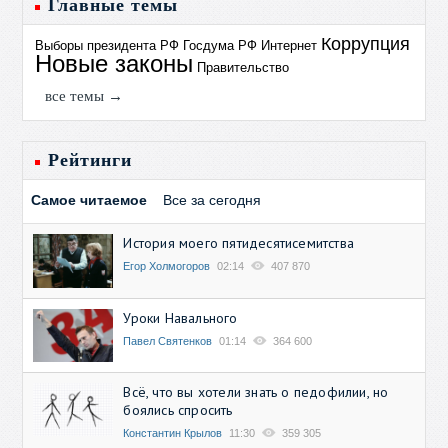
Главные темы
Коррупция
Выборы президента РФ
Госдума РФ
Интернет
Новые законы
Правительство
все темы →
Рейтинги
Самое читаемое
Все за сегодня
История моего пятидесятисемитства
Егор Холмогоров
02:14
407 870
Уроки Навального
Павел Святенков
01:14
364 600
Всё, что вы хотели знать о педофилии, но
боялись спросить
Константин Крылов
11:30
359 305