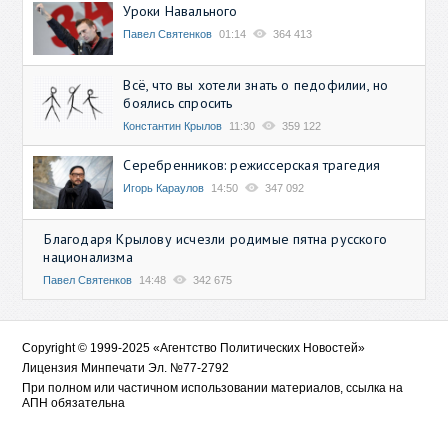
Уроки Навального
Павел Святенков
01:14
364 413
Всё, что вы хотели знать о педофилии, но
боялись спросить
Константин Крылов
11:30
359 122
Серебренников: режиссерская трагедия
Игорь Караулов
14:50
347 092
Благодаря Крылову исчезли родимые пятна русского
национализма
Павел Святенков
14:48
342 675
Copyright © 1999-2025 «Агентство Политических Новостей»
Лицензия Минпечати Эл. №77-2792
При полном или частичном использовании материалов, ссылка на
АПН обязательна