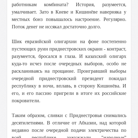
работникам комбината? История, разумеется,
умалчивает. Зато в Киеве и Кишинёве наверняка у
местных бонз повышалось настроение. Регулярно.
Поток денег не иссякал достаточно долго.
Шик евразийской олигархии на фоне постепенно
пустеющих руин приднестровских окраин - контраст,
разумеется, бросался в глаза. И казахский олигарх
куда-то исчез после очередных выборов, особо не
раскланиваясь на прощание. Проигравший выборы
очередной приднестровский президент покидал
республику в ночи, вплавь, в сторону Кишинёва. И
его, и его пассию пригрели в итоге их российские
покровители.
Таким образом, сливки с Приднестровья снимались
десятилетиями. В отличие от Абхазии, над которой
недавно после очередной подачи электричества по
всей республике зажужжали "народные”