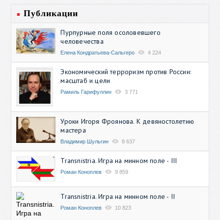
Публикации
Пурпурные поля осоловевшего
человечества
Елена Кондратьева-Сальгеро
4 224
Экономический терроризм против России:
масштаб и цели
Рамиль Гарифуллин
3 771
Уроки Игоря Фроянова. К девяностолетию
мастера
Владимир Шульгин
8 637
Transnistria. Игра на минном поле - III
Роман Коноплев
9 859
Transnistria. Игра на минном поле - II
Роман Коноплев
10 823