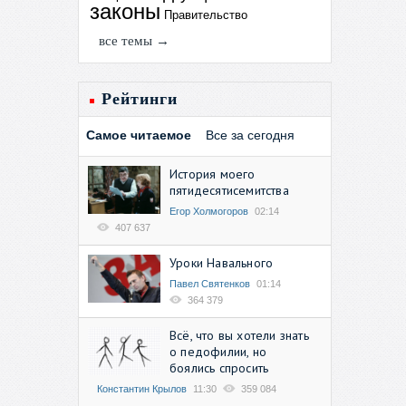
законы
Правительство
все темы →
Рейтинги
Самое читаемое
Все за сегодня
История моего
пятидесятисемитства
Егор Холмогоров
02:14
407 637
Уроки Навального
Павел Святенков
01:14
364 379
Всё, что вы хотели знать
о педофилии, но
боялись спросить
Константин Крылов
11:30
359 084