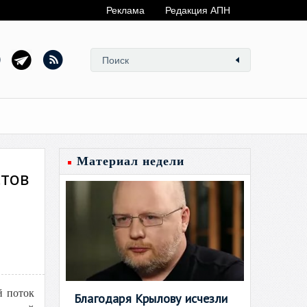
Реклама
Редакция АПН
Материал недели
стов
й поток
Благодаря Крылову исчезли