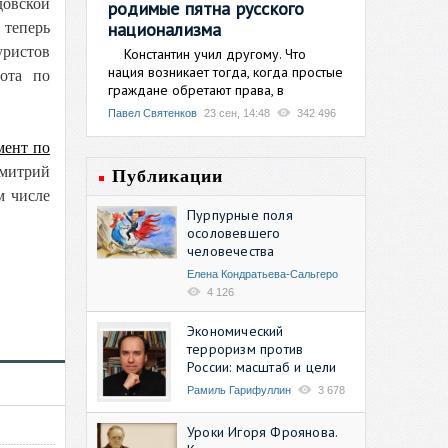
довской
родимые пятна русского
национализма
теперь
уристов
Константин учил другому. Что
нация возникает тогда, когда простые
ота по
граждане обретают права, в
Павел Святенков
23 сен, 14:48
342 496
мент по
Дмитрий
Публикации
м числе
Пурпурные поля
осоловевшего
человечества
Елена Кондратьева-Сальгеро
4 126
Экономический
терроризм против
России: масштаб и цели
Рамиль Гарифуллин
3 678
Уроки Игоря Фроянова.