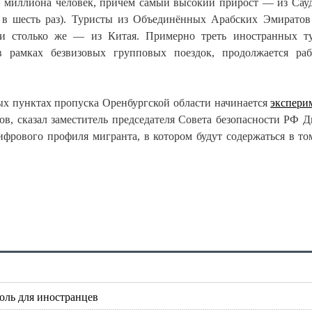
 миллиона человек, причём самый высокий прирост — из Сау
 в шесть раз). Туристы
из Объединённых Арабских Эмиратов 
ти столько же — из Китая. П
римерно треть иностранных т
 рамках безвизовых групповых поездок, продолжается раб
ых пунктах пропуска Оренбургской области начинается
экспери
ов, сказал заместитель председателя Совета безопасности РФ 
ифрового профиля мигранта, в котором будут содержаться в то
оль для иностранцев