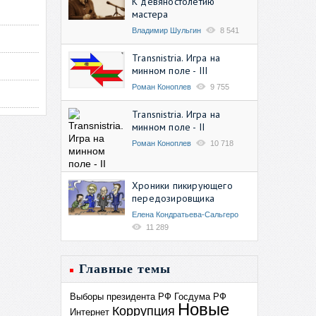
К девяностолетию
мастера
Владимир Шульгин
8 541
Transnistria. Игра на
минном поле - III
Роман Коноплев
9 755
Transnistria. Игра на
минном поле - II
Роман Коноплев
10 718
Хроники пикирующего
передозировщика
Елена Кондратьева-Сальгеро
11 289
Главные темы
Выборы президента РФ
Госдума РФ
Новые
Коррупция
Интернет