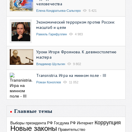
человечества
Елена Кондратьева-Сальгеро
5 421
Экономический терроризм против России:
масштаб и цели
Рамиль Гарифуллин
4 983
Уроки Игоря Фроянова. К девяностолетию
мастера
Владимир Шульгин
9 802
Transnistria. Игра на минном поле - III
Роман Коноплев
11 052
Главные темы
Коррупция
Выборы президента РФ
Госдума РФ
Интернет
Новые законы
Правительство