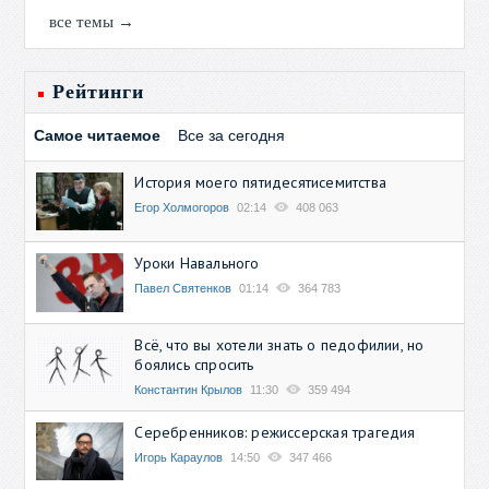
все темы →
Рейтинги
Самое читаемое
Все за сегодня
История моего пятидесятисемитства
Егор Холмогоров
02:14
408 063
Уроки Навального
Павел Святенков
01:14
364 783
Всё, что вы хотели знать о педофилии, но
боялись спросить
Константин Крылов
11:30
359 494
Серебренников: режиссерская трагедия
Игорь Караулов
14:50
347 466