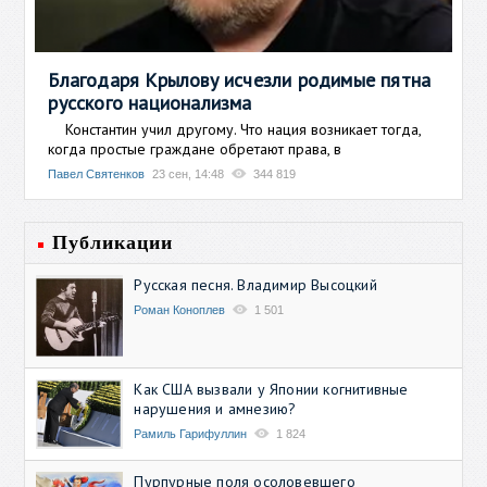
Благодаря Крылову исчезли родимые пятна
русского национализма
Константин учил другому. Что нация возникает тогда,
когда простые граждане обретают права, в
Павел Святенков
23 сен, 14:48
344 819
Публикации
Русская песня. Владимир Высоцкий
Роман Коноплев
1 501
Как США вызвали у Японии когнитивные
нарушения и амнезию?
Рамиль Гарифуллин
1 824
Пурпурные поля осоловевшего