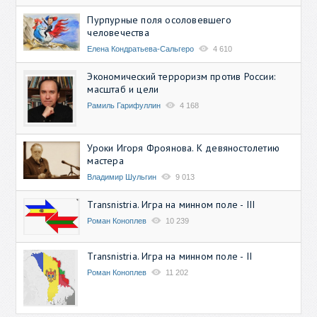
Пурпурные поля осоловевшего
человечества
Елена Кондратьева-Сальгеро
4 610
Экономический терроризм против России:
масштаб и цели
Рамиль Гарифуллин
4 168
Уроки Игоря Фроянова. К девяностолетию
мастера
Владимир Шульгин
9 013
Transnistria. Игра на минном поле - III
Роман Коноплев
10 239
Transnistria. Игра на минном поле - II
Роман Коноплев
11 202