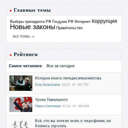
Главные темы
Коррупция
Выборы президента РФ
Госдума РФ
Интернет
Новые законы
Правительство
все темы →
Рейтинги
Самое читаемое
Все за сегодня
История моего пятидесятисемитства
Егор Холмогоров
02:14
407 797
Уроки Навального
Павел Святенков
01:14
364 528
Всё, что вы хотели знать о педофилии, но
боялись спросить