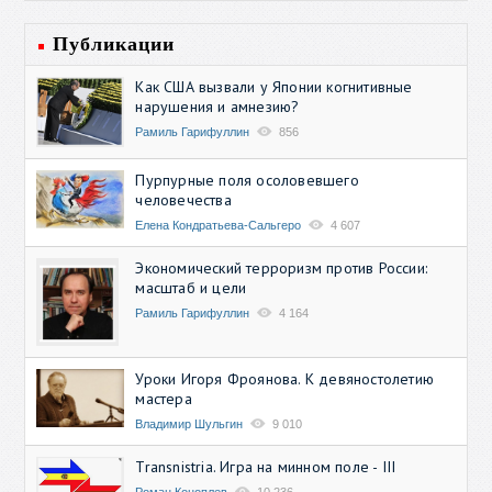
Публикации
Как США вызвали у Японии когнитивные
нарушения и амнезию?
Рамиль Гарифуллин
856
Пурпурные поля осоловевшего
человечества
Елена Кондратьева-Сальгеро
4 607
Экономический терроризм против России:
масштаб и цели
Рамиль Гарифуллин
4 164
Уроки Игоря Фроянова. К девяностолетию
мастера
Владимир Шульгин
9 010
Transnistria. Игра на минном поле - III
Роман Коноплев
10 236