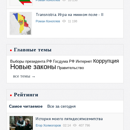
Transnistria. Игра на минном поле - II
Роман Коноплев
11 198
Главные темы
Коррупция
Выборы президента РФ
Госдума РФ
Интернет
Новые законы
Правительство
все темы →
Рейтинги
Самое читаемое
Все за сегодня
История моего пятидесятисемитства
Егор Холмогоров
02:14
407 796