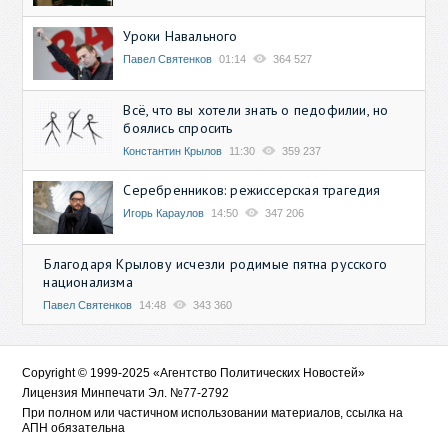
Уроки Навального
Павел Святенков
01:14
364 527
Всё, что вы хотели знать о педофилии, но
боялись спросить
Константин Крылов
11:30
359 237
Серебренников: режиссерская трагедия
Игорь Караулов
14:50
347 206
Благодаря Крылову исчезли родимые пятна русского
национализма
Павел Святенков
14:48
343 360
Copyright © 1999-2025 «Агентство Политических Новостей»
Лицензия Минпечати Эл. №77-2792
При полном или частичном использовании материалов, ссылка на
АПН обязательна