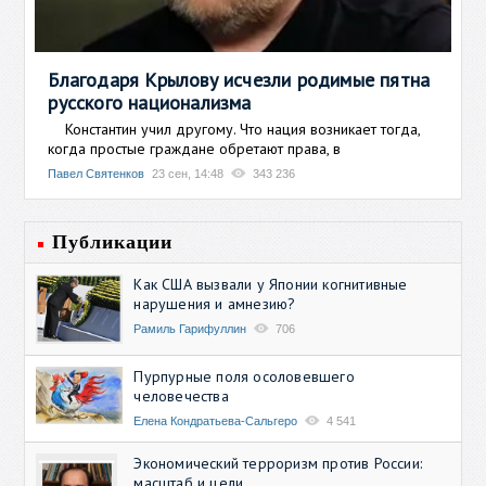
Благодаря Крылову исчезли родимые пятна
русского национализма
Константин учил другому. Что нация возникает тогда,
когда простые граждане обретают права, в
Павел Святенков
23 сен, 14:48
343 236
Публикации
Как США вызвали у Японии когнитивные
нарушения и амнезию?
Рамиль Гарифуллин
706
Пурпурные поля осоловевшего
человечества
Елена Кондратьева-Сальгеро
4 541
Экономический терроризм против России:
масштаб и цели