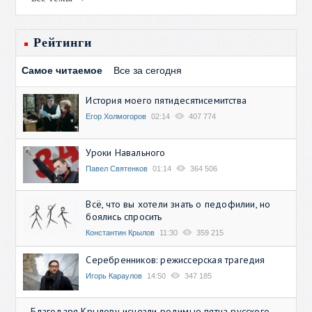
Рейтинги
Самое читаемое
Все за сегодня
История моего пятидесятисемитства
Егор Холмогоров
02:14
407 774
Уроки Навального
Павел Святенков
01:14
364 506
Всё, что вы хотели знать о педофилии, но
боялись спросить
Константин Крылов
11:30
359 215
Серебренников: режиссерская трагедия
Игорь Караулов
14:50
347 185
Благодаря Крылову исчезли родимые пятна русского