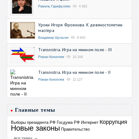
Рамиль Гарифуллин
4 092
Уроки Игоря Фроянова. К девяностолетию
мастера
Владимир Шульгин
8 943
Transnistria. Игра на минном поле - III
Роман Коноплев
10 164
Transnistria. Игра на минном поле - II
Роман Коноплев
11 127
Главные темы
Коррупция
Выборы президента РФ
Госдума РФ
Интернет
Новые законы
Правительство
все темы →