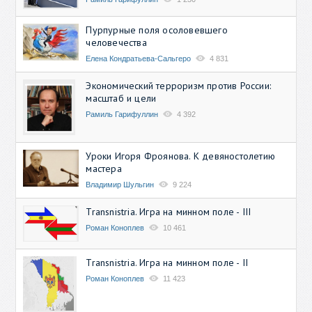
Пурпурные поля осоловевшего
человечества
Елена Кондратьева-Сальгеро
4 831
Экономический терроризм против России:
масштаб и цели
Рамиль Гарифуллин
4 392
Уроки Игоря Фроянова. К девяностолетию
мастера
Владимир Шульгин
9 224
Transnistria. Игра на минном поле - III
Роман Коноплев
10 461
Transnistria. Игра на минном поле - II
Роман Коноплев
11 423