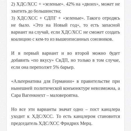
2) ХДС/ХСС + «зеленые». 42% на «двоих», может не
хватить до большинства;
3) ХДС/ХСС + СДПГ + «зеленые». Такого отродясь
не было. «Это на Новый год», то есть запасной
вариант на случай, если ХДС/ХСС не сможет создать
коалицию с кем-то из вышеописанных союзников.
И в первый вариант и во второй можно будет
добавить «по вкусу» СвДП, но только в том случае,
если она переползет 5% барьер.
«Альтернатива для Германии» в правительстве при
нынешней политической конъюнктуре невозможна, а
Сара Вагенкнехт – маловероятна.
Но все эти варианты значат одно – пост канцлера
уходит к ХДС/ХСС. То есть канцлером становится
председатель ХДС/ХСС Фридрих Мерц.