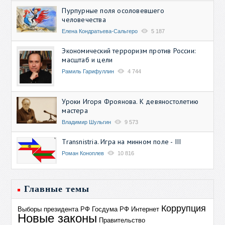
Пурпурные поля осоловевшего
человечества
Елена Кондратьева-Сальгеро
5 187
Экономический терроризм против России:
масштаб и цели
Рамиль Гарифуллин
4 744
Уроки Игоря Фроянова. К девяностолетию
мастера
Владимир Шульгин
9 573
Transnistria. Игра на минном поле - III
Роман Коноплев
10 816
Главные темы
Коррупция
Выборы президента РФ
Госдума РФ
Интернет
Новые законы
Правительство