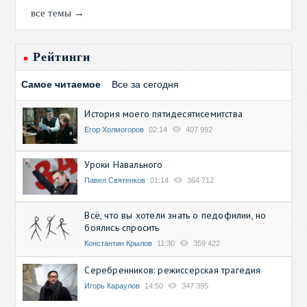
все темы →
Рейтинги
Самое читаемое
Все за сегодня
История моего пятидесятисемитства
Егор Холмогоров
02:14
407 992
Уроки Навального
Павел Святенков
01:14
364 712
Всё, что вы хотели знать о педофилии, но
боялись спросить
Константин Крылов
11:30
359 422
Серебренников: режиссерская трагедия
Игорь Караулов
14:50
347 395