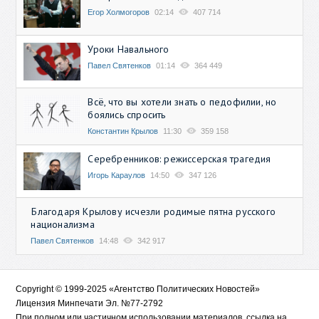
Егор Холмогоров
02:14
407 714
Уроки Навального
Павел Святенков
01:14
364 449
Всё, что вы хотели знать о педофилии, но
боялись спросить
Константин Крылов
11:30
359 158
Серебренников: режиссерская трагедия
Игорь Караулов
14:50
347 126
Благодаря Крылову исчезли родимые пятна русского
национализма
Павел Святенков
14:48
342 917
Copyright © 1999-2025 «Агентство Политических Новостей»
Лицензия Минпечати Эл. №77-2792
При полном или частичном использовании материалов, ссылка на