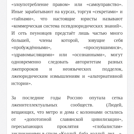
«злоупотребление правом» или «самоуправство».
Иные зарабатывают на курсах, торгуя «секретами» и
«тайнами», что настоящие юристы называют
«коммерческая система псевдоюридических знаний».
И сеть пеуновцев предстаёт лишь частью много
большей, члены которой, зовущие себя
«пробуждёнными», «проснувшимися»,
«здравомыслящими» или «осознанными», могут
одновременно следовать авторитетам разных
лжепророков и неоязыческих подделок,
лжеюридическим измышлениям и «альтернативной
истории».
За последние годы Россию опутала сетка
лжеинтеллектуальных сообществ. (Людей,
вещающих, что метро и дома с колоннами остались
от «допотопной славянской цивилизации»,
пересыпающих проклятия «глобалистам»
заклинаниями в стиле «Колдуй, баба, колдуй, дед…»,