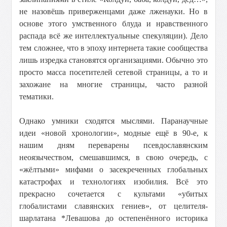
не назовёшь приверженцами даже лженауки. Но в
основе этого умственного блуда и нравственного
распада всё же интеллектуальные спекуляции). Дело
тем сложнее, что в эпоху интернета такие сообщества
лишь изредка становятся организациями. Обычно это
просто масса посетителей сетевой страницы, а то и
захожане на многие страницы, часто разной
тематики.
Однако умники сходятся мыслями. Паранаучные
идеи «новой хронологии», модные ещё в 90-е, к
нашим дням переварены псевдославянским
неоязычеством, смешавшимся, в свою очередь, с
«жёлтыми» мифами о засекреченных глобальных
катастрофах и технологиях изобилия. Всё это
прекрасно сочетается с культами «убитых
глобалистами славянских гениев», от целителя-
шарлатана *Левашова до остепенённого историка