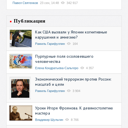
Павел Святенков
23 сен, 14:48
342 917
Публикации
Как США вызвали у Японии когнитивные
нарушения и амнезию?
Рамиль Гарифуллин
164
Пурпурные поля осоловевшего
человечества
Елена Кондратьева-Сальгеро
4 357
Экономический терроризм против России:
масштаб и цели
Рамиль Гарифуллин
3 904
Уроки Игоря Фроянова. К девяностолетию
мастера
Владимир Шульгин
8 766