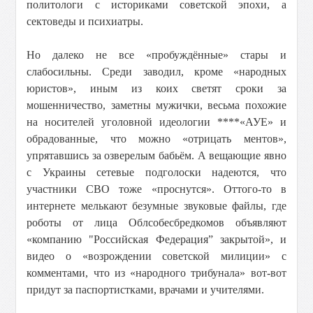
политологи с историками советской эпохи, а
сектоведы и психиатры.
Но далеко не все «пробуждённые» стары и
слабосильны. Среди заводил, кроме «народных
юристов», иным из коих светят сроки за
мошенничество, заметны мужички, весьма похожие
на носителей уголовной идеологии ****«АУЕ» и
обрадованные, что можно «отрицать ментов»,
упрятавшись за озверелым бабьём. А вещающие явно
с Украины сетевые подголоски надеются, что
участники СВО тоже «проснутся». Оттого-то в
интернете мелькают безумные звуковые файлы, где
роботы от лица Облсобесбредкомов объявляют
«компанию "Российская Федерация” закрытой», и
видео о «возрождении советской милиции» с
комментами, что из «народного трибунала» вот-вот
придут за паспортистками, врачами и учителями.