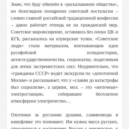
Знаю, что буду обвинён в «раскалывании общества»,
но безоглядное поощрение советской ностальгии –
словно главной российской традиционной конфессии
– давно работает отнюдь не на гражданский мир.
Советское мировоззрение, оставшись без опеки ЦК и
КГБ, рассыпалось на изуверские толки. «Советские
люди» стали материалом, впитывающим идеи
русофобской псевдоистории,
антигосударственничества, социопатии, податливым
для лепки экстремистских сект. Неудивительно, что
«гражданка СССР» водит экскурсии по «допотопной
Москве» и рассказывает, что у «славян до катастрофы
был социализм», а церкви, мол, – это «античные»
электростанции, собиравшие бесплатное
атмосферное электричество…
Охотники за русскими душами, славяноведы в
камуфляже это понимают. Им нужна масса русских,
относящихся к настоящему России с ненавистью, к