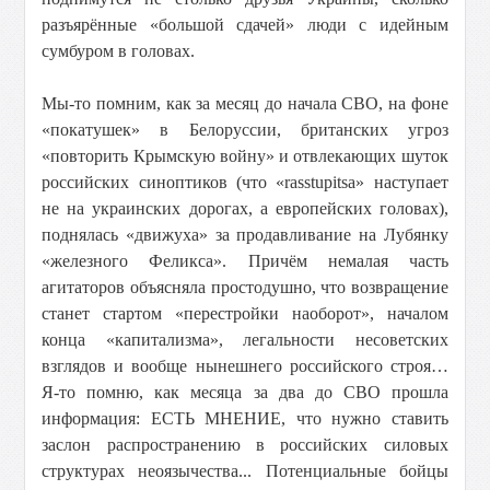
разъярённые «большой сдачей» люди с идейным
сумбуром в головах.
Мы-то помним, как за месяц до начала СВО, на фоне
«покатушек» в Белоруссии, британских угроз
«повторить Крымскую войну» и отвлекающих шуток
российских синоптиков (что «rasstupitsa» наступает
не на украинских дорогах, а европейских головах),
поднялась «движуха» за продавливание на Лубянку
«железного Феликса». Причём немалая часть
агитаторов объясняла простодушно, что возвращение
станет стартом «перестройки наоборот», началом
конца «капитализма», легальности несоветских
взглядов и вообще нынешнего российского строя…
Я-то помню, как месяца за два до СВО прошла
информация: ЕСТЬ МНЕНИЕ, что нужно ставить
заслон распространению в российских силовых
структурах неоязычества... Потенциальные бойцы