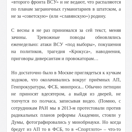
«второго фронта ВСУ» и не ведают, что распаляются
по планам заграничных гуманитариев в штатском, а
не за «советскую» (или «славянскую») родину.
С весны я не раз принимался за сей текст, меняя
зачины. Тревожные поводы обновлялись
еженедельно: атаки ВСУ «под выборы», покушения
на политиков, трагедия «Крокуса», наводнения,
приговоры диверсантам и провокаторам…
Но достаточно было в Москве приглядеться к кучкам
ходоков, что околачивались вокруг приёмных АП,
Генпрокуратуры, ФСБ, минпроса... Обычно петиции
не приносят вдесятером, а выйдя из дверей, не
топчутся по полчаса, записывая видео. (Помню, с
сотрудникам РАН мы в 2013-м протестовали против
радикальных планов реформы Академии, стояли у
Думы, фотографировались у минобрнауки. Но когда
бредут из АП то в ФСБ, то в «Спортлото» – что-то