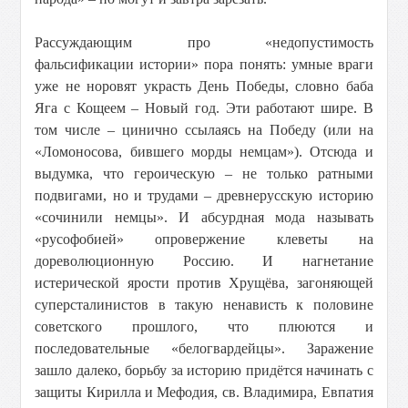
Рассуждающим про «недопустимость
фальсификации истории» пора понять: умные враги
уже не норовят украсть День Победы, словно баба
Яга с Кощеем – Новый год. Эти работают шире. В
том числе – цинично ссылаясь на Победу (или на
«Ломоносова, бившего морды немцам»). Отсюда и
выдумка, что героическую – не только ратными
подвигами, но и трудами – древнерусскую историю
«сочинили немцы». И абсурдная мода называть
«русофобией» опровержение клеветы на
дореволюционную Россию. И нагнетание
истерической ярости против Хрущёва, загоняющей
суперсталинистов в такую ненависть к половине
советского прошлого, что плюются и
последовательные «белогвардейцы». Заражение
зашло далеко, борьбу за историю придётся начинать с
защиты Кирилла и Мефодия, св. Владимира, Евпатия