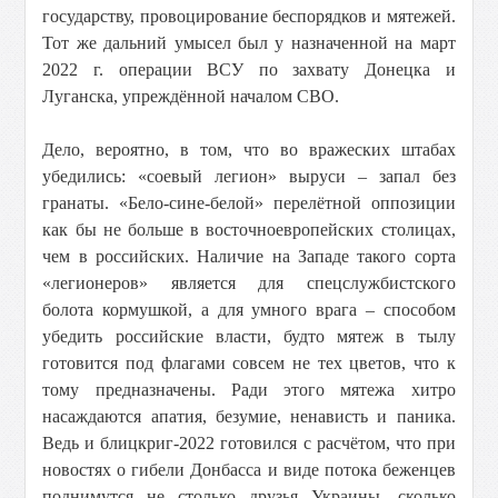
государству, провоцирование беспорядков и мятежей.
Тот же дальний умысел был у назначенной на март
2022 г. операции ВСУ по захвату Донецка и
Луганска, упреждённой началом СВО.
Дело, вероятно, в том, что во вражеских штабах
убедились: «соевый легион» выруси – запал без
гранаты. «Бело-сине-белой» перелётной оппозиции
как бы не больше в восточноевропейских столицах,
чем в российских. Наличие на Западе такого сорта
«легионеров» является для спецслужбистского
болота кормушкой, а для умного врага – способом
убедить российские власти, будто мятеж в тылу
готовится под флагами совсем не тех цветов, что к
тому предназначены. Ради этого мятежа хитро
насаждаются апатия, безумие, ненависть и паника.
Ведь и блицкриг-2022 готовился с расчётом, что при
новостях о гибели Донбасса и виде потока беженцев
поднимутся не столько друзья Украины, сколько