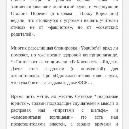
зацементировавшие ленинский культ и «вернувшие
Сталина Победе» (а школам – Павку Корчагина)
ведали, что столкнутся с угрозами вешать учителей
отнюдь не от «фашистов», но от «советских
родителей».
Многих разозлившая блокировка «Youtube’a» вряд ли
поможет, но уже вредит здоровой контрпропаганде.
*«Синие киты» хищничали «В Контакте». «Яндекс.
Дзен» стал раздольем (и кормушкой) для
лжеисториков. Про «Одноклассников» ходят слухи,
что туда боится заглядывать даже ФСБ…
Время бить метче, но жёстче. Сетевые *«народные
юристы», годами подводящие слушателей к мысли о
расправах над «пиратами с шельфа» и
«самозанятыми юрлицами» (то есть над
представителями властей, а заодно врачами и