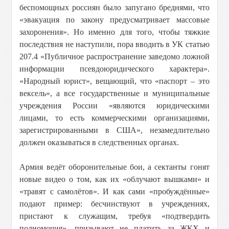
беспомощных россиян было запугано бреднями, что
«эвакуация по закону предусматривает массовые
захоронения». Но именно для того, чтобы тяжкие
последствия не наступили, пора вводить в УК статью
207.4 «Публичное распространение заведомо ложной
информации псевдоюридического характера».
«Народный юрист», вещающий, что «паспорт – это
вексель», а все государственные и муниципальные
учреждения России «являются юридическими
лицами, то есть коммерческими организациями,
зарегистрированными в США», незамедлительно
должен оказываться в следственных органах.
Армия ведёт оборонительные бои, а сектанты гонят
новые видео о том, как их «облучают вышками» и
«травят с самолётов». И как сами «пробуждённые»
подают пример: бесчинствуют в учреждениях,
пристают к служащим, требуя «подтвердить
полномочия», призывают не платить за ЖКХ и