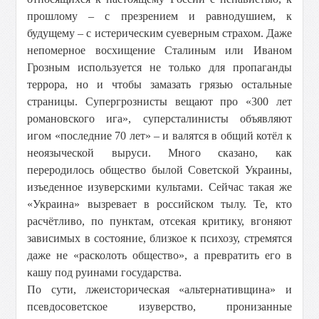
прошлому – с презрением и равнодушием, к
будущему – с истерическим суеверным страхом. Даже
непомерное восхищение Сталиным или Иваном
Грозным используется не только для пропаганды
террора, но и чтобы замазать грязью остальные
страницы. Супергрознисты вещают про «300 лет
романовского ига», суперсталинисты объявляют
игом «последние 70 лет» – и валятся в общий котёл к
неоязыческой выруси. Много сказано, как
переродилось общество былой Советской Украины,
изъеденное изуверскими культами. Сейчас такая же
«Украина» вызревает в российском тылу. Те, кто
расчётливо, по пунктам, отсекая критику, вгоняют
зависимых в состояние, близкое к психозу, стремятся
даже не «расколоть общество», а превратить его в
кашу под руинами государства.
По сути, лжеисторическая «альтернативщина» и
псевдосоветское изуверство, пронизанные