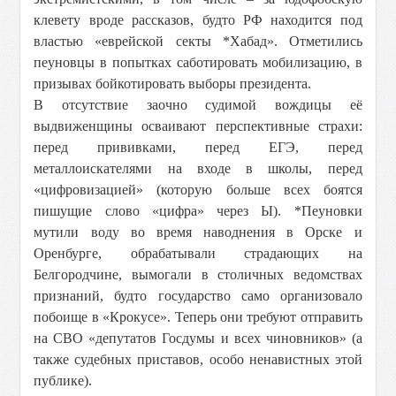
клевету вроде рассказов, будто РФ находится под
властью «еврейской секты *Хабад». Отметились
пеуновцы в попытках саботировать мобилизацию, в
призывах бойкотировать выборы президента.
В отсутствие заочно судимой вождицы её
выдвиженщины осваивают перспективные страхи:
перед прививками, перед ЕГЭ, перед
металлоискателями на входе в школы, перед
«цифровизацией» (которую больше всех боятся
пишущие слово «цифра» через Ы). *Пеуновки
мутили воду во время наводнения в Орске и
Оренбурге, обрабатывали страдающих на
Белгородчине, вымогали в столичных ведомствах
признаний, будто государство само организовало
побоище в «Крокусе». Теперь они требуют отправить
на СВО «депутатов Госдумы и всех чиновников» (а
также судебных приставов, особо ненавистных этой
публике).