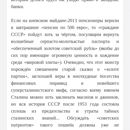
банки.
Если на киевском майдане-2013 пенсионеры верили
в завтрашние «пенсии по 500 евро», то «граждане
СССР» пойдут хоть за чёртом, посулящим вернуть
волшебные серпасто-молоткастые паспорта и
«обеспеченный золотом советский рубль» (якобы до
сих пор имеющие огромную ценность и хождение
среди «мировой элиты»). Очевидно, что этот монстр
порождён смешением старой сказки о «золоте
партии», заглохшей веры в ниоткудные богатства
финансовых пирамид и новейшего
суперсталинистского мифа, согласно коему именем
Сталина можно хоть заклинать масонов и джиннов,
но вся история СССР после 1953 года состояла
сплошь из предательства и утраты тайных
сталинских знаний... Обсуждать «советских
патриотов» такого пошиба должны уже не