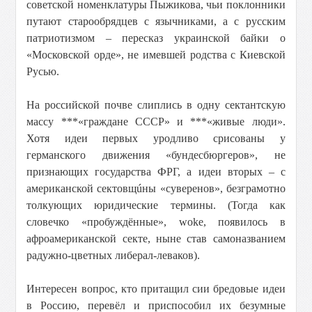
советской номенклатуры Пыжикова, чьи поклонники
путают старообрядцев с язычниками, а с русским
патриотизмом – пересказ украинской байки о
«Московской орде», не имевшей родства с Киевской
Русью.
На российской почве слиплись в одну сектантскую
массу ***«граждане СССР» и ***«живые люди».
Хотя идеи первых уродливо срисованы у
германского движения «бундесбюргеров», не
признающих государства ФРГ, а идеи вторых – с
американской сектовщúны «суверенов», безграмотно
толкующих юридические термины. (Тогда как
словечко «пробуждённые», woke, появилось в
афроамериканской секте, ныне став самоназванием
радужно-цветных либерал-леваков).
Интересен вопрос, кто притащил сии бредовые идеи
в Россию, перевёл и приспособил их безумные