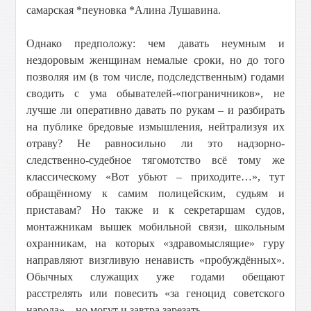
самарская *пеуновка *Алина Лушавина.
Однако предположу: чем давать неумным и
нездоровым женщинам немалые сроки, но до того
позволяя им (в том числе, подследственным) годами
сводить с ума обывателей-«пограничников», не
лучше ли оперативно давать по рукам – и разбирать
на публике бредовые измышления, нейтрализуя их
отраву? Не равносильно ли это надзорно-
следственно-судебное тягомотство всё тому же
классическому «Вот убьют – приходите…», тут
обращённому к самим полицейским, судьям и
приставам? Но также и к секретаршам судов,
монтажникам вышек мобильной связи, школьным
охранникам, на которых «здравомыслящие» гуру
направляют визгливую ненависть «пробуждённых».
Обычных служащих уже годами обещают
расстрелять или повесить «за геноцид советского
народа» – но могут и завтра зарезать.