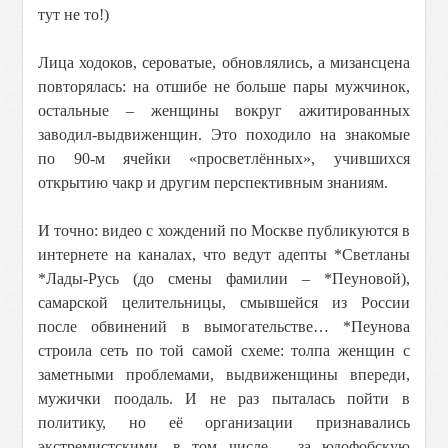
тут не то!)
Лица ходоков, сероватые, обновлялись, а мизансцена
повторялась: на отшибе не больше пары мужчинок,
остальные – женщины вокруг ажитированных
заводил-выдвиженщин. Это походило на знакомые
по 90-м ячейки «просветлённых», учившихся
открытию чакр и другим перспективным знаниям.
И точно: видео с хождений по Москве публикуются в
интернете на каналах, что ведут адепты *Светланы
*Лады-Русь (до смены фамилии – *Пеуновой),
самарской целительницы, смывшейся из России
после обвинений в вымогательстве… *Пеунова
строила сеть по той самой схеме: толпа женщин с
заметными проблемами, выдвиженщины впереди,
мужички поодаль. И не раз пыталась пойти в
политику, но её организации признавались
экстремистскими, в том числе – за юдофобскую