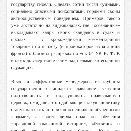
государству гибели. Сделать сотни тысяч буйными,
социально опасными психопатами, гордыми своим
антиобщественным поведением. Примеров такого
уже достаточно на видеоканалах, где «осознанные»
выкладывают кадры своих скандалов в судах и
школах – с кровожадными комментариями
товарищей по психозу (и провокаторов из-за линии
фронта) о близких расправах по «ст. 64 УК РСФСР,
вплоть до смертной казни» над целыми категориями
служащих.
Вряд ли «эффективные менеджеры», из глубины
государственного аппарата дававшие указания
подтравливать и подглушивать православную
церковь, ожидали, что одобряющие такую политику
станут называть историков «специально обученными
людьми», а своим детям пожелают обучения
«правдивой славянской истории», «буквице» и
прочей «вере в родных богов». Вряд ли