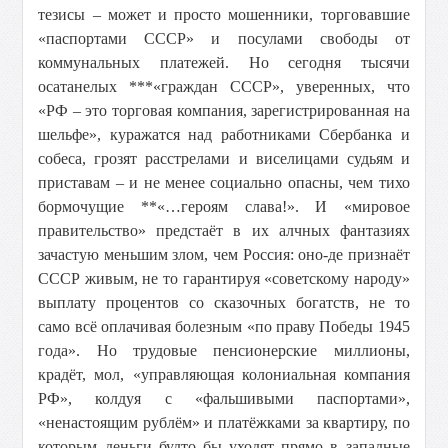
тезисы – может и просто мошенники, торговавшие
«паспортами СССР» и посулами свободы от
коммунальных платежей. Но сегодня тысячи
осатанелых ***«граждан СССР», уверенных, что
«РФ – это торговая компания, зарегистрированная на
шельфе», куражатся над работниками Сбербанка и
собеса, грозят расстрелами и виселицами судьям и
приставам – и не менее социально опасны, чем тихо
бормочущие **«…героям слава!». И «мировое
правительство» предстаёт в их алчных фантазиях
зачастую меньшим злом, чем Россия: оно-де признаёт
СССР живым, не то гарантируя «советскому народу»
выплату процентов со сказочных богатств, не то
само всё оплачивая болезным «по праву Победы 1945
года». Но трудовые пенсионерские миллионы,
крадёт, мол, «управляющая колониальная компания
РФ», колдуя с «фальшивыми паспортами»,
«ненастоящим рублём» и платёжками за квартиру, по
которым деньги будто бы уходят прямо в западные