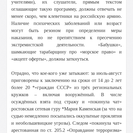
учителями), их слушатели, прямым текстом
оглашающие такую программу, должны отвечать не
менее скоро, чем клеветники на российскую армию.
Наличие психических заболеваний или возраст
могут быть резоном при определении меры
наказания, но не препятствием к пресечению
экстремистской деятельности. «Бабушки»,
шамкающие тарабарщину про «морское право» и
«акцепт оферты», должны заткнуться.
Отрадно, что кое-кого уже затыкают: за июль-август
приговорены к заключению на сроки от 14 до 2 лет
более 20 *«граждан СССР» из трёх региональных
кружков – включая вооружённый. В числе
осуждённых взята под стражу и «покинула чат»
ростовская сетевая гуру *Мария Каменская (за что на
судью немедленно посыпались оккультные проклятия
и необольшевицкие угрозы). Следом «покинула чат»
арестованная по ст. 205.2 «Оправдание терроризма»