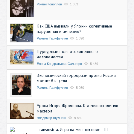
Роман Коноплев
1 653
Как США вызвали у Японии когнитивные
нарушения и амнезию?
Рамиль Гарифуллин
1 890
Пурпурные поля осоловевшего
человечества
Елена Кондратьева-Сальгеро
5 489
Экономический терроризм против России:
масштаб и цели
Рамиль Гарифуллин
5 050
Уроки Игоря Фроянова. К девяностолетию
мастера
Владимир Шульгин
9 869
Transnistria. Игра на минном поле - III