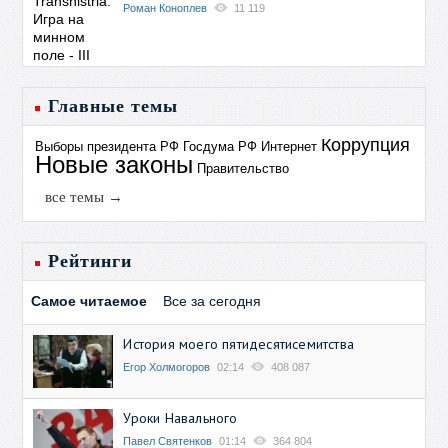
Роман Коноплев
11 119
Главные темы
Коррупция
Выборы президента РФ
Госдума РФ
Интернет
Новые законы
Правительство
все темы →
Рейтинги
Самое читаемое
Все за сегодня
История моего пятидесятисемитства
Егор Холмогоров
02:14
408 087
Уроки Навального
Павел Святенков
01:14
364 804