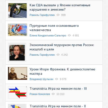
Как США вызвали у Японии когнитивные
нарушения и амнезию?
Рамиль Гарифуллин
999
Пурпурные поля осоловевшего
человечества
Елена Кондратьева-Сальгеро
4 681
Экономический терроризм против России:
масштаб и цели
Рамиль Гарифуллин
4 242
Уроки Игоря Фроянова. К девяностолетию
мастера
Владимир Шульгин
9 078
Transnistria. Игра на минном поле - III
Роман Коноплев
10 310
Transnistria. Игра на минном поле - II