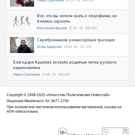
Павел Святенков
01:14
364 551
Всё, что вы хотели знать о педофилии, но
боялись спросить
Константин Крылов
11:30
359 262
Серебренников: режиссерская трагедия
Игорь Караулов
14:50
347 230
Благодаря Крылову исчезли родимые пятна русского
национализма
Павел Святенков
14:48
343 497
Copyright © 1999-2025 «Агентство Политических Новостей»
Лицензия Минпечати Эл. №77-2792
При полном или частичном использовании материалов, ссылка на
АПН обязательна