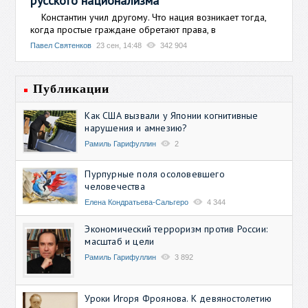
русского национализма
Константин учил другому. Что нация возникает тогда,
когда простые граждане обретают права, в
Павел Святенков
23 сен, 14:48
342 904
Публикации
Как США вызвали у Японии когнитивные
нарушения и амнезию?
Рамиль Гарифуллин
2
Пурпурные поля осоловевшего
человечества
Елена Кондратьева-Сальгеро
4 344
Экономический терроризм против России:
масштаб и цели
Рамиль Гарифуллин
3 892
Уроки Игоря Фроянова. К девяностолетию