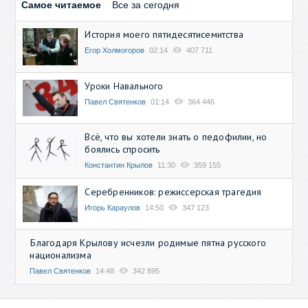
Самое читаемое
Все за сегодня
История моего пятидесятисемитства
Егор Холмогоров
02:14
407 711
Уроки Навального
Павел Святенков
01:14
364 446
Всё, что вы хотели знать о педофилии, но
боялись спросить
Константин Крылов
11:30
359 155
Серебренников: режиссерская трагедия
Игорь Караулов
14:50
347 123
Благодаря Крылову исчезли родимые пятна русского
национализма
Павел Святенков
14:48
342 895