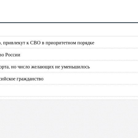
, привлекут к СВО в приоритетном порядке
во России
орта, но число желающих не уменьшилось
сийское гражданство