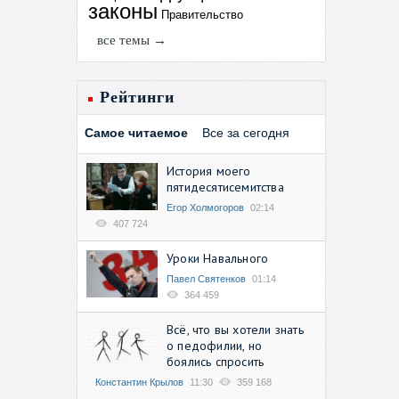
законы
Правительство
все темы →
Рейтинги
Самое читаемое
Все за сегодня
История моего
пятидесятисемитства
Егор Холмогоров
02:14
407 724
Уроки Навального
Павел Святенков
01:14
364 459
Всё, что вы хотели знать
о педофилии, но
боялись спросить
Константин Крылов
11:30
359 168