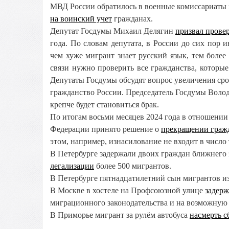
МВД России обратилось в военные комиссариаты 
на воинский учет
гражданах.
Депутат Госдумы Михаил Делягин
призвал прове
года.
По словам депутата, в России до сих пор 
чем х
уже мигрант знает русский язык, тем более
связи нужно проверить все гражданства, которые
Депутаты Госдумы обсудят вопрос увеличения срок
гражданство России. Председатель Госдумы Вол
крепче будет становиться брак.
По итогам восьми месяцев 2024 года в отношении
Федерации принято решение о
прекращении граж
этом, например, изнасилование не входит в число 
В Петербурге задержали двоих граждан ближнего 
легализации
более 500 мигрантов.
В Петербурге пятнадцатилетний сын мигрантов 
В Москве в хостеле на Профсоюзной улице
задерж
миграционного законодательства и на возможную
В Приморье мигрант за рулём автобуса
насмерть с