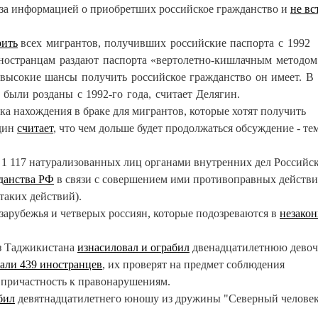
за информацией о приобретших российское гражданство и
не в
рить
всех мигрантов, получивших российские паспорта с 1992
иностранцам раздают паспорта «вертолетно-кишлачным методом
 высокие шансы получить российское гражданство он имеет. В
 были розданы с 1992-го года, считает Делягин.
а нахождения в браке для мигрантов, которые хотят получить
один
считает
, что чем дольше будет продолжаться обсуждение - те
 1 117 натурализованных лиц органами внутренних дел Российс
данства РФ
в связи с совершением ими противоправных действи
таких действий).
зарубежья и четверых россиян, которые подозреваются в
незако
из Таджикистана
изнасиловал и ограбил
двенадцатилетнюю девоч
али 439 иностранцев
, их проверят на предмет соблюдения
 причастность к правонарушениям.
бил
девятнадцатилетнего юношу из дружины "Северный человек