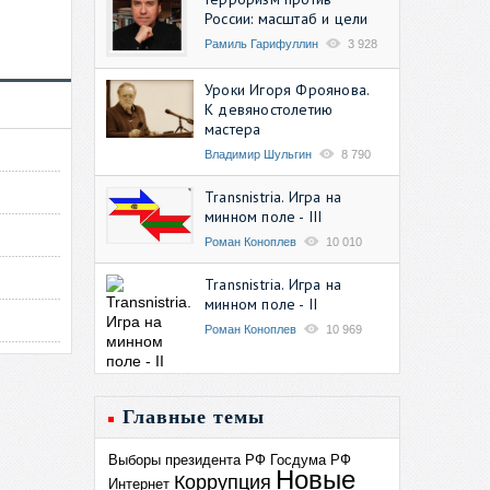
России: масштаб и цели
Рамиль Гарифуллин
3 928
Уроки Игоря Фроянова.
К девяностолетию
мастера
Владимир Шульгин
8 790
Transnistria. Игра на
минном поле - III
Роман Коноплев
10 010
Transnistria. Игра на
минном поле - II
Роман Коноплев
10 969
Главные темы
Выборы президента РФ
Госдума РФ
Новые
Коррупция
Интернет