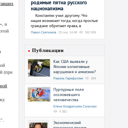
родимые пятна русского
ставших
национализма
Константин учил другому. Что
нация возникает тогда, когда простые
», и
граждане обретают права, в
 этой
Павел Святенков
23 сен, 14:48
342 959
Публикации
м
Как США вызвали у
кой
Японии когнитивные
нарушения и амнезию?
й (при
Рамиль Гарифуллин
284
нной
Пурпурные поля
осоловевшего
человечества
ку.
Елена Кондратьева-Сальгеро
4 382
".
Экономический
терроризм против