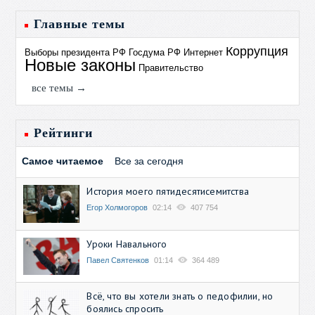
Главные темы
Коррупция
Выборы президента РФ
Госдума РФ
Интернет
Новые законы
Правительство
все темы →
Рейтинги
Самое читаемое
Все за сегодня
История моего пятидесятисемитства
Егор Холмогоров
02:14
407 754
Уроки Навального
Павел Святенков
01:14
364 489
Всё, что вы хотели знать о педофилии, но
боялись спросить