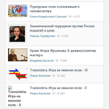
Пурпурные поля осоловевшего
человечества
Елена Кондратьева-Сальгеро
4 475
Экономический терроризм против России:
масштаб и цели
Рамиль Гарифуллин
4 024
Уроки Игоря Фроянова. К девяностолетию
мастера
Владимир Шульгин
8 886
Transnistria. Игра на минном поле - III
Роман Коноплев
10 105
Transnistria. Игра на минном поле - II
Роман Коноплев
11 065