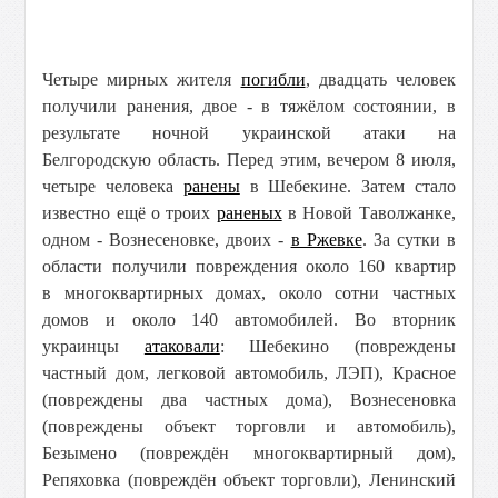
Четыре мирных жителя
погибли
, двадцать человек
получили ранения, двое - в тяжёлом состоянии, в
результате ночной украинской атаки на
Белгородскую область. Перед этим, вечером 8 июля,
четыре человека
ранены
в Шебекине. Затем стало
известно ещё о троих
раненых
в Новой Таволжанке,
одном - Вознесеновке, двоих -
в Ржевке
. За сутки в
о
бласти получили повреждения около 160 квартир
в многоквартирных домах, около сотни частных
домов и около 140 автомобилей. Во вторник
украинцы
атаковали
: Шебекино (повреждены
частный дом, легковой автомобиль, ЛЭП), Красное
(повреждены два частных дома), Вознесеновка
(повреждены объект торговли и автомобиль),
Безымено (повреждён многоквартирный дом),
Репяховка (повреждён объект торговли), Ленинский