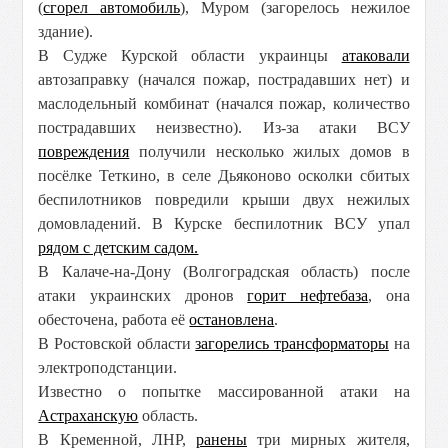
(
сгорел автомобиль
), Муром (загорелось нежилое
здание).
В Судже Курской области украинцы
атаковали
автозаправку (начался пожар, пострадавших нет) и
маслодельный комбинат (начался пожар, количество
пострадавших неизвестно). Из-за атаки ВСУ
повреждения
получили несколько жилых домов в
посёлке Теткино, в селе Дьяконово осколки сбитых
беспилотников повредили крыши двух нежилых
домовладений. В Курске беспилотник ВСУ упал
рядом с детским садом.
В Калаче-на-Дону (Волгоградская область) после
атаки украинских дронов
горит нефтебаза
, она
обесточена, работа её
остановлена
.
В Ростовской области
загорелись трансформаторы
на
электроподстанции.
Известно о попытке массированной атаки на
Астраханскую
область.
В Кременной, ЛНР,
ранены
три мирных жителя,