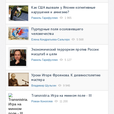
Как США вызвали у Японии когнитивные
нарушения и амнезию?
Рамиль Гарифуллин
1 965
Пурпурные поля осоловевшего
человечества
Елена Кондратьева-Сальгеро
5 568
Экономический терроризм против России:
масштаб и цели
Рамиль Гарифуллин
5 127
Уроки Игоря Фроянова. К девяностолетию
мастера
Владимир Шульгин
9 946
Transnistria. Игра на минном поле - III
Роман Коноплев
11 200