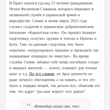
В Праге начался суд над 27-летним гражданином
Чехии Филиппом Симаном, которого обвиняют в
незаконной службе в украинской армии и
мародёрстве.
Симан в конце марта 2022 года
служил солдатом в украинском добровольческом
батальоне «Карпатская сечь». Он прошёл базовую
подготовку, получил оружие и поехал в Ирпень и
Бучу. Там, по данным следствия, ему было
поручено «патрулировать траншеи и проводить так
называемые операции по зачистке». Во время
службы
Симан забирал себе вещи погибших солдат
и мирных жителей — золото, планшет для чтения
книг и т.д.
По его словам
, он брал ценности не
ради личного обогащения, а на память, и что это
было в порядке вещей, так делали все, объясняя это
тем, что вдруг "русские вернут этот район".
«Командир сказал мне, что