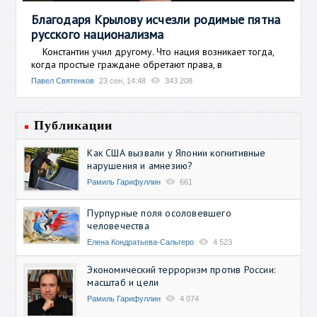
Благодаря Крылову исчезли родимые пятна
русского национализма
Константин учил другому. Что нация возникает тогда,
когда простые граждане обретают права, в
Павел Святенков
23 сен, 14:48
343 208
Публикации
Как США вызвали у Японии когнитивные
нарушения и амнезию?
Рамиль Гарифуллин
661
Пурпурные поля осоловевшего
человечества
Елена Кондратьева-Сальгеро
4 523
Экономический терроризм против России:
масштаб и цели
Рамиль Гарифуллин
4 074