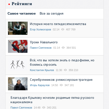
Рейтинги
Самое читаемое
Все за сегодня
История моего пятидесятисемитства
Егор Холмогоров
02:14
407 769
Уроки Навального
Павел Святенков
01:14
364 501
Всё, что вы хотели знать о педофилии, но
боялись спросить
Константин Крылов
11:30
359 210
Серебренников: режиссерская трагедия
Игорь Караулов
14:50
347 181
Благодаря Крылову исчезли родимые пятна русского
национализма
Павел Святенков
14:48
343 201