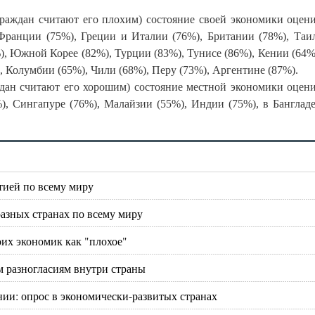
граждан считают его плохим) состояние своей экономики оцен
 Франции (75%), Греции и Италии (76%), Британии (78%), Таи
), Южной Корее (82%), Турции (83%), Тунисе (86%), Кении (64
), Колумбии (65%), Чили (68%), Перу (73%), Аргентине (87%).
ждан считают его хорошим) состояние местной экономики оцен
), Сингапуре (76%), Малайзии (55%), Индии (75%), в Банглад
тией по всему миру
разных странах по всему миру
их экономик как "плохое"
 разногласиям внутри страны
ии: опрос в экономически-развитых странах