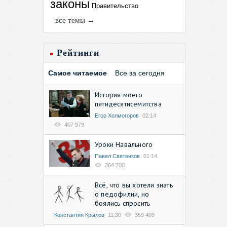
законы
Правительство
все темы →
Рейтинги
Самое читаемое
Все за сегодня
История моего
пятидесятисемитства
Егор Холмогоров
02:14
407 979
Уроки Навального
Павел Святенков
01:14
364 700
Всё, что вы хотели знать
о педофилии, но
боялись спросить
Константин Крылов
11:30
359 409