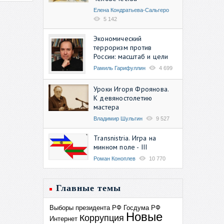
Елена Кондратьева-Сальгеро
5 142
Экономический
терроризм против
России: масштаб и цели
Рамиль Гарифуллин
4 699
Уроки Игоря Фроянова.
К девяностолетию
мастера
Владимир Шульгин
9 527
Transnistria. Игра на
минном поле - III
Роман Коноплев
10 770
Главные темы
Выборы президента РФ
Госдума РФ
Новые
Коррупция
Интернет