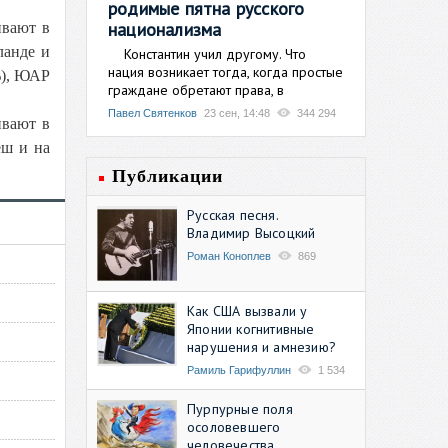
родимые пятна русского
национализма
ивают в
ланде и
Константин учил другому. Что
нация возникает тогда, когда простые
%), ЮАР
граждане обретают права, в
Павел Святенков
23 сен, 14:48
344 294
ивают в
еш и на
Публикации
Русская песня.
Владимир Высоцкий
Роман Коноплев
869
Как США вызвали у
Японии когнитивные
нарушения и амнезию?
Рамиль Гарифуллин
1 534
Пурпурные поля
осоловевшего
человечества