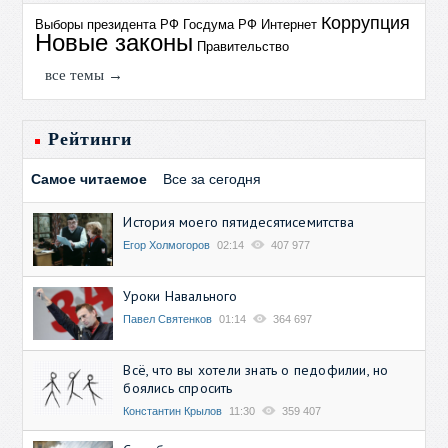
Коррупция
Выборы президента РФ
Госдума РФ
Интернет
Новые законы
Правительство
все темы →
Рейтинги
Самое читаемое
Все за сегодня
История моего пятидесятисемитства
Егор Холмогоров
02:14
407 977
Уроки Навального
Павел Святенков
01:14
364 697
Всё, что вы хотели знать о педофилии, но
боялись спросить
Константин Крылов
11:30
359 407