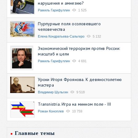
нарушения и амнезию?
Рамиль Гарифуллин
1 525
Пурпурные поля осоловевшего
человечества
Елена Кондратьева-Сальгеро
5 132
Экономический терроризм против России:
масштаб и цели
Рамиль Гарифуллин
4 691
Уроки Игоря Фроянова. К девяностолетию
мастера
Владимир Шульгин
9 518
Transnistria. Игра на минном поле - III
Роман Коноплев
10 759
Главные темы