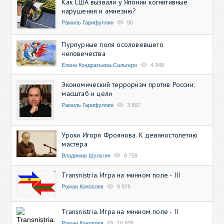
Как США вызвали у Японии когнитивные
нарушения и амнезию?
Рамиль Гарифуллин
90
Пурпурные поля осоловевшего
человечества
Елена Кондратьева-Сальгеро
4 349
Экономический терроризм против России:
масштаб и цели
Рамиль Гарифуллин
3 897
Уроки Игоря Фроянова. К девяностолетию
мастера
Владимир Шульгин
8 759
Transnistria. Игра на минном поле - III
Роман Коноплев
9 978
Transnistria. Игра на минном поле - II
Роман Коноплев
10 938