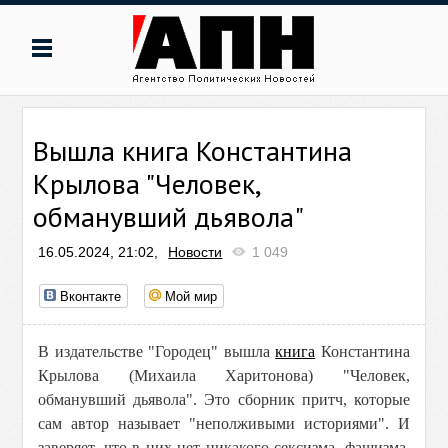
Вышла книга Константина
Крылова "Человек,
обманувший дьявола"
16.05.2024, 21:02,
Новости
1 049
Вконтакте
Мой мир
В издательстве "Городец" вышла
книга
Константина
Крылова (Михаила Харитонова) "Человек,
обманувший дьявола". Это сборник притч, которые
сам автор называет "неполживыми историями". И
заверяет, что в них нет никакого сексизма, фашизма,