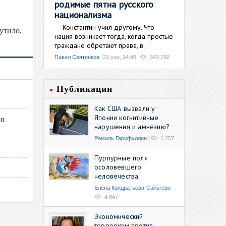
родимые пятна русского
национализма
Константин учил другому. Что
утило,
нация возникает тогда, когда простые
граждане обретают права, в
Павел Святенков
23 сен, 14:48
343 792
Публикации
Как США вызвали у
Японии когнитивные
го
нарушения и амнезию?
Рамиль Гарифуллин
1 257
Пурпурные поля
осоловевшего
человечества
Елена Кондратьева-Сальгеро
4 847
Экономический
терроризм против