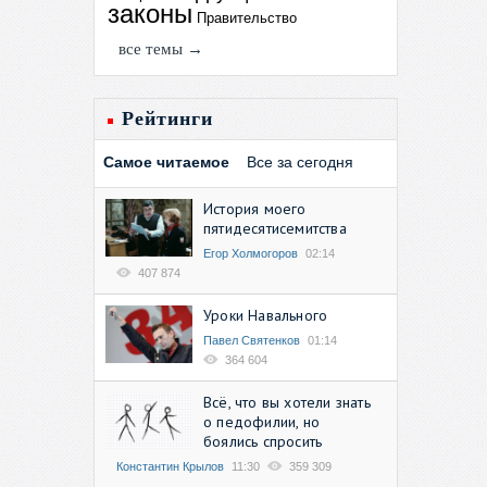
законы
Правительство
все темы →
Рейтинги
Самое читаемое
Все за сегодня
История моего
пятидесятисемитства
Егор Холмогоров
02:14
407 874
Уроки Навального
Павел Святенков
01:14
364 604
Всё, что вы хотели знать
о педофилии, но
боялись спросить
Константин Крылов
11:30
359 309