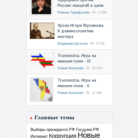
России: масштаб и цели
Рамиль Гарифуллин
4 408
Уроки Игоря Фроянова.
К девяностолетию
мастера
Владимир Шульгин
9 239
Transnistria. Игра на
минном поле - III
Роман Коноплев
10 476
Transnistria. Игра на
минном поле - II
Роман Коноплев
11 438
Главные темы
Выборы президента РФ
Госдума РФ
Новые
Коррупция
Интернет