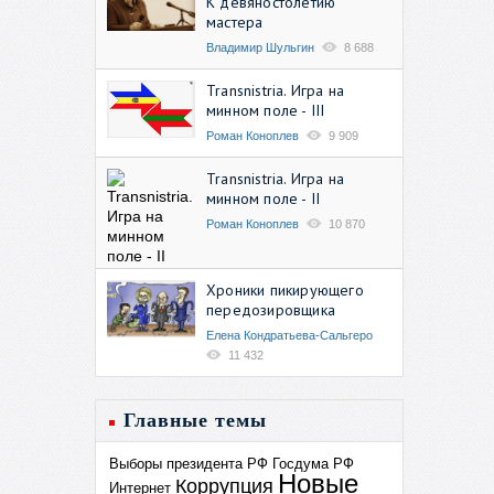
К девяностолетию
мастера
Владимир Шульгин
8 688
Transnistria. Игра на
минном поле - III
Роман Коноплев
9 909
Transnistria. Игра на
минном поле - II
Роман Коноплев
10 870
Хроники пикирующего
передозировщика
Елена Кондратьева-Сальгеро
11 432
Главные темы
Выборы президента РФ
Госдума РФ
Новые
Коррупция
Интернет