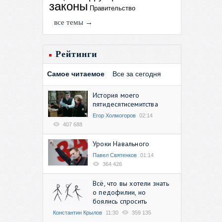
законы
Правительство
все темы →
Рейтинги
Самое читаемое
Все за сегодня
История моего
пятидесятисемитства
Егор Холмогоров
02:14
407 688
Уроки Навального
Павел Святенков
01:14
364 426
Всё, что вы хотели знать
о педофилии, но
боялись спросить
Константин Крылов
11:30
359 135