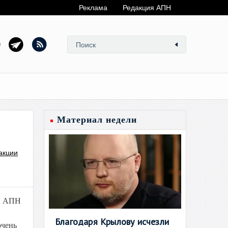
Реклама
Редакция АПН
Материал недели
акции
ии АПН
Благодаря Крылову исчезли
очень