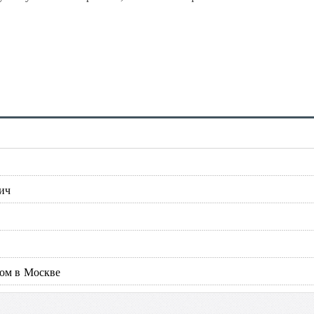
ич
том в Москве