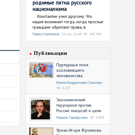
родимые пятна русского
национализма
Константин учил другому. Что
нация возникает тогда, когда простые
граждане обретают права, в
Павел Святенков
23 сен, 14:48
342 769
Публикации
Пурпурные поля
осоловевшего
человечества
Елена Кондратьева-Сальгеро
4 277
Экономический
терроризм против
России: масштаб и цели
Рамиль Гарифуллин
3 824
Уроки Игоря Фроянова.