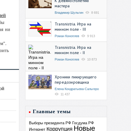
К девяностолетию
мастера
Владимир Шульгин
8 691
лей
бы
Transnistria. Игра на
минном поле - III
ая ни
Роман Коноплев
9 913
м".
Transnistria. Игра на
оить
минном поле - II
Роман Коноплев
10 873
Хроники пикирующего
передозировщика
ной
Елена Кондратьева-Сальгеро
11 437
Главные темы
Выборы президента РФ
Госдума РФ
Новые
Коррупция
Интернет