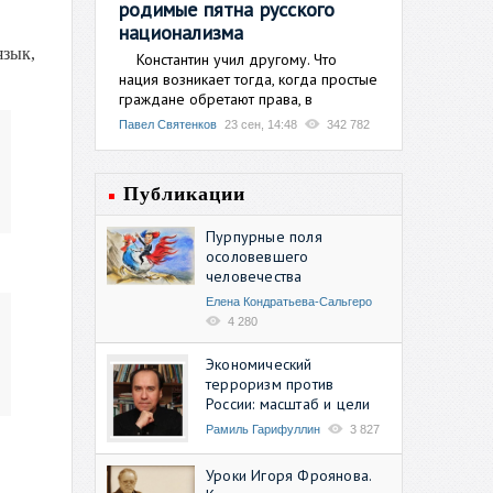
родимые пятна русского
национализма
язык,
Константин учил другому. Что
нация возникает тогда, когда простые
граждане обретают права, в
Павел Святенков
23 сен, 14:48
342 782
Публикации
Пурпурные поля
осоловевшего
человечества
Елена Кондратьева-Сальгеро
4 280
Экономический
терроризм против
России: масштаб и цели
Рамиль Гарифуллин
3 827
Уроки Игоря Фроянова.