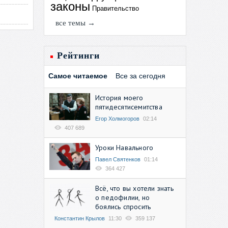
законы
Правительство
все темы →
Рейтинги
Самое читаемое
Все за сегодня
История моего
пятидесятисемитства
Егор Холмогоров
02:14
407 689
Уроки Навального
Павел Святенков
01:14
364 427
Всё, что вы хотели знать
о педофилии, но
боялись спросить
Константин Крылов
11:30
359 137