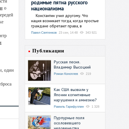
асти
родимые пятна русского
национализма
и
о
ередей
Константин учил другому. Что
нация возникает тогда, когда простые
ке
граждане обретают права, в
Павел Святенков
23 сен, 14:48
343 921
ентр
и
Публикации
Русская песня.
Владимир Высоцкий
и, один
Роман Коноплев
219
сброса
Как США вызвали у
Японии когнитивные
нарушения и амнезию?
Рамиль Гарифуллин
1 328
Пурпурные поля
осоловевшего
человечества