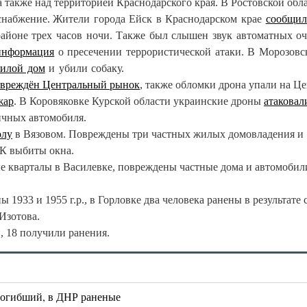
а также над территорией Краснодарского края. В Ростовской обл
снабжение.
Жители города Ейск в Краснодарском крае
сообщил
айоне трех часов ночи. Также был слышен звук автоматных оч
информация
о пресечении террористической атаки. В Морозовс
илой дом
и убили собаку.
вреждён Центральный рынок
, также обломки дрона упали на Ц
жар
. В Коровяковке Курской области украинские дроны
атаковал
ичных автомобиля.
олу
в Вязовом. Повреждены три частных жилых домовладения и
ДК выбиты окна.
е кварталы в Василевке, повреждены частные дома и автомобил
1933 и 1955 г.р., в Горловке два человека ранены в результате 
Изотова.
 18 получили ранения.
погибший, в ДНР раненые