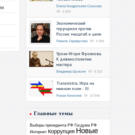
ти
Елена Кондратьева-Сальгеро
4 919
Экономический
терроризм против
России: масштаб и цели
Рамиль Гарифуллин
4 486
Уроки Игоря Фроянова.
К девяностолетию
мастера
Владимир Шульгин
9 310
Transnistria. Игра на
минном поле - III
Роман Коноплев
10 546
Главные темы
Выборы президента РФ
Госдума РФ
Новые
Коррупция
Интернет