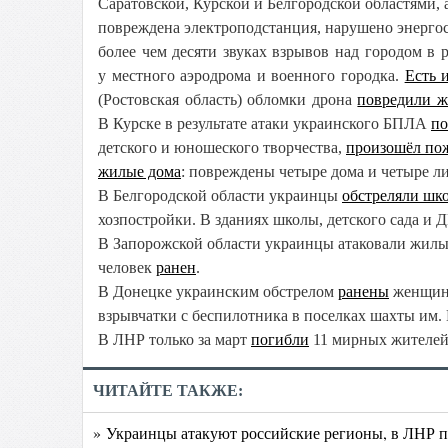
Саратовской, Курской и Белгородской областями, 
повреждена электроподстанция, нарушено энерго
более чем десяти звуках взрывов над городом
в р
у местного аэродрома и военного городка.
Есть 
(Ростовская область) обломки дрона
повредили ж
В Курске в результате атаки украинского БПЛА
по
детского и юношеского творчества,
произошёл по
жилые дома
: повреждены четыре дома и четыре л
В Белгородской области украинцы
обстреляли шк
хозпостройки. В зданиях школы, детского сада и 
В Запорожской области украинцы атаковали жилы
человек
ранен
.
В Донецке украинским обстрелом
ранены
женщины 
взрывчатки с беспилотника в поселках шахты им. 
В ЛНР только за март
погибли
11 мирных жителей,
ЧИТАЙТЕ ТАКЖЕ:
» Украинцы атакуют российские регионы, в ЛНР 