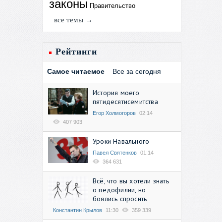
законы
Правительство
все темы →
Рейтинги
Самое читаемое
Все за сегодня
История моего
пятидесятисемитства
Егор Холмогоров
02:14
407 903
Уроки Навального
Павел Святенков
01:14
364 631
Всё, что вы хотели знать
о педофилии, но
боялись спросить
Константин Крылов
11:30
359 339