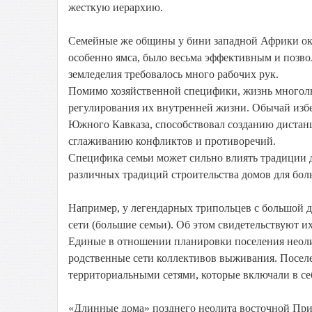
жесткую иерархию.
Семейные же общины у бини западной Африки ока
особенно ямса, было весьма эффективным и позв
земледелия требовалось много рабочих рук.
Помимо хозяйственной специфики, жизнь многол
регулирования их внутренней жизни. Обычай избе
Южного Кавказа, способствовал созданию дистан
сглаживанию конфликтов и противоречий.
Специфика семьи может сильно влиять традиции д
различных традиций строительства домов для бо
Например, у легендарных трипольцев с большой
сети (большие семьи). Об этом свидетельствуют и
Единые в отношении планировки поселения неолит
родственные сети коллективов выживания. Поселе
территориальными сетями, которые включали в се
«Длинные дома» позднего неолита восточной При