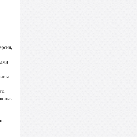
я
ерсия,
ными
тивы
го.
ляющая
нь