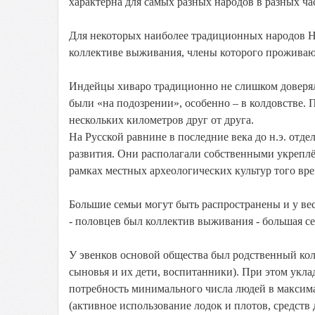
характерна для самых разных народов в разных час
Для некоторых наиболее традиционных народов Н
коллективе выживания, члены которого проживаю
Индейцы хиваро традиционно не слишком доверяли
были «на подозрении», особенно – в колдовстве. 
нескольких километров друг от друга.
На Русской равнине в последние века до н.э. от
развития. Они располагали собственными укреплё
рамках местных археологических культур того вр
Большие семьи могут быть распространены и у в
- половцев был коллектив выживания - большая се
У эвенков основой общества был родственный колл
сыновья и их дети, воспитанники). При этом укла
потребность минимального числа людей в максим
(активное использование лодок и плотов, средств