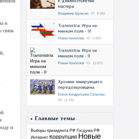
К девяностолетию
твенной
мастера
Владимир Шульгин
8 688
ва и
Transnistria. Игра на
 связь
минном поле - III
Роман Коноплев
9 909
Transnistria. Игра на
й,
минном поле - II
Роман Коноплев
10 870
Хроники пикирующего
я
передозировщика
Елена Кондратьева-Сальгеро
11 432
ой
Главные темы
м
воду и
Выборы президента РФ
Госдума РФ
Новые
Коррупция
Интернет