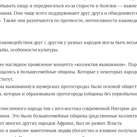
обывать пищу и передвигаться из-за старости и болезни — важн
ания. Они чаще всего поддерживают друг друга и объединяются
е. Также они различаются по прочности, интенсивности взаимод
заимодействия друг с другом у разных народов могла быть весь
дьбы, особенности культуры.
ее наглядное проявление концепта «коллектив выживания». Пор
вращались в большесемейные общины. Которые у некоторых народ
титут.
ы выживания) в шумерских протогородах были основой общест
, которые и образовывали протогорода (общины без первобытно
очисленного народа тив с юго-востока современной Нигерии до
вания. Это были большесемейные общины (родственные коллект
от многих других народов Африки, был не развит. Власть
п и наиболее зажиточным людям (богатство и влияние получали