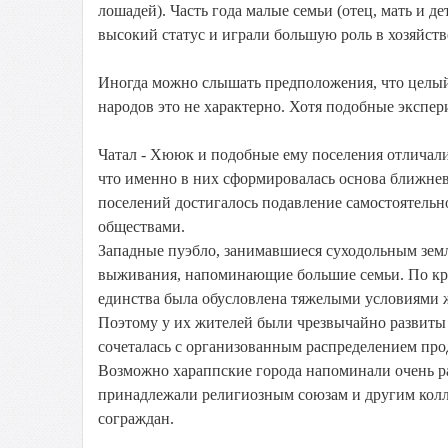
лошадей). Часть года малые семьи (отец, мать и 
высокий статус и играли большую роль в хозяйств
Иногда можно слышать предположения, что целый
народов это не характерно. Хотя подобные экспе
Чатал - Хююк и подобные ему поселения отличали
что именно в них сформировалась основа ближнев
поселений достигалось подавление самостоятель
обществами.
Западные пуэбло, занимавшиеся суходольным земл
выживания, напоминающие большие семьи. По кра
единства была обусловлена тяжелыми условиями 
Поэтому у их жителей были чрезвычайно развиты
сочеталась с организованным распределением про
Возможно хараппские города напоминали очень ра
принадлежали религиозным союзам и другим колл
сограждан.