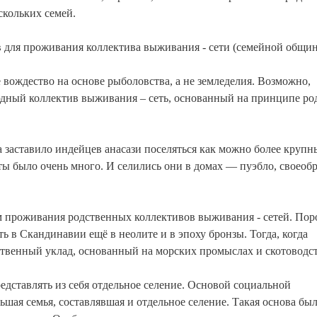
скольких семей.
в для проживания коллектива выживания - сети (семейной общи
вождество на основе рыболовства, а не земледелия. Возможно,
дный коллектив выживания – сеть, основанный на принципе род
 заставило индейцев анасази поселяться как можно более круп
ы было очень много. И селились они в домах — пуэбло, своеоб
 проживания родственных коллективов выживания - сетей. Пор
ь в Скандинавии ещё в неолите и в эпоху бронзы. Тогда, когда
твенный уклад, основанный на морских промыслах и скотоводст
дставлять из себя отдельное селение. Основой социальной
шая семья, составлявшая и отдельное селение. Такая основа бы