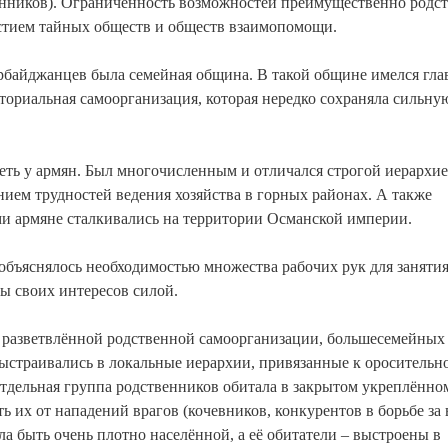
енников). Ограниченность возможностей преимущественно родс
стием тайных обществ и обществ взаимопомощи.
байджанцев была семейная община. В такой общине имелся гла
ториальная самоорганизация, которая нередко сохраняла сильную
еть у армян. Был многочисленным и отличался строгой иерархие
нием трудностей ведения хозяйства в горных районах. А также
ми армяне сталкивались на территории Османской империи.
 объяснялось необходимостью множества рабочих рук для заняти
ы своих интересов силой.
 разветвлённой родственной самоорганизации, большесемейных
ыстраивались в локальные иерархии, привязанные к оросительн
отдельная группа родственников обитала в закрытом укреплённо
их от нападений врагов (кочевников, конкурентов в борьбе за 
ла быть очень плотно населённой, а её обитатели – выстроены в