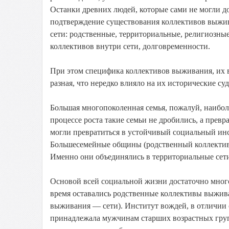
Останки древних людей, которые сами не могли д
подтверждение существования коллективов выжив
сети: родственные, территориальные, религиозны
коллективов внутри сети, долговременности.
При этом специфика коллективов выживания, их в
разная, что нередко влияло на их исторические су
Большая многопоколенная семья, пожалуй, наибол
процессе роста такие семьи не дробились, а пре
могли превратиться в устойчивый социальный инс
Большесемейные общины (родственный коллектив
Именно они объединялись в территориальные сети
Основой всей социальной жизни достаточно мног
время оставались родственные коллективы выжи
выживания — сети). Институт вождей, в отличии 
принадлежала мужчинам старших возрастных груп