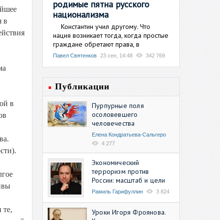
родимые пятна русского
ейшее
национализма
 в
Константин учил другому. Что
ействия
нация возникает тогда, когда простые
граждане обретают права, в
Павел Святенков
23 сен, 14:48
342 769
ма
Публикации
ой в
Пурпурные поля
осоловевшего
ов
человечества
Елена Кондратьева-Сальгеро
ва.
4 277
сти).
Экономический
терроризм против
лгое
России: масштаб и цели
ивы
Рамиль Гарифуллин
3 824
 те,
Уроки Игоря Фроянова.