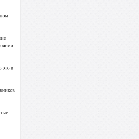
дном
ние
тоянии
 это в
евников
атые
и