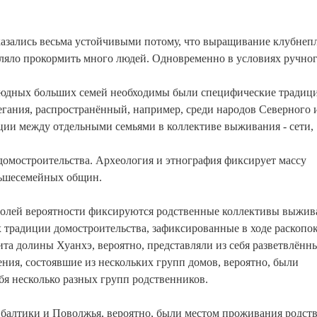
зались весьма устойчивыми потому, что выращивание клубнеп
оляло прокормить много людей. Одновременно в условиях ручно
юдных больших семей необходимы были специфические традици
гания, распространённый, например, среди народов Северного 
ции между отдельными семьями в коллективе выживания - сети,
омостроительства. Археология и этнография фиксирует массу
льшесемейных общин.
 долей вероятности фиксируются родственные коллективы выжи
х традиции домостроительства, зафиксированные в ходе раскопок
а долины Хуанхэ, вероятно, представляли из себя разветвлённ
ния, состоявшие из нескольких групп домов, вероятно, были
бя несколько разных групп родственников.
балтики и Поволжья, вероятно, были местом проживания родст