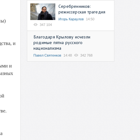
Серебренников:
режиссерская трагедия
Игорь Караулов
14:50
ны)
347 104
Благодаря Крылову исчезли
родимые пятна русского
ства, и
национализма
Павел Святенков
14:48
342 768
ными и
разных
ой
ве.
ла