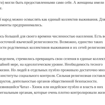
дети) могли быть предоставленными сами себе. А женщины имели
е.
 народ можно осмыслять как единый коллектив выживания. Дл
рименты предпринимались.
сь большой для своего времени численностью населения. Есть в
осточной языческой религиозности. Возможно, единство таких
ности родственных коллективов выживания и их сетей религиоз
еделием, стремились превращать свои селения в единые коллек
йней мере, на идеологическом уровне. Необходимость тесного
жизни. Но людей в отдельных пуэбло проживало достаточно мно
 институты социального контроля. Сильная религиозная состав
дуктов, деятельностью органов общественной безопасности.
звившийся Чатал - Хююк или индейское пуэбло и власть в них
егиальным органам, которые очень плотно контролировали жиз