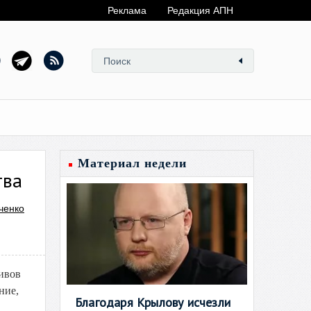
Реклама
Редакция АПН
Материал недели
тва
ченко
ивов
ние,
Благодаря Крылову исчезли