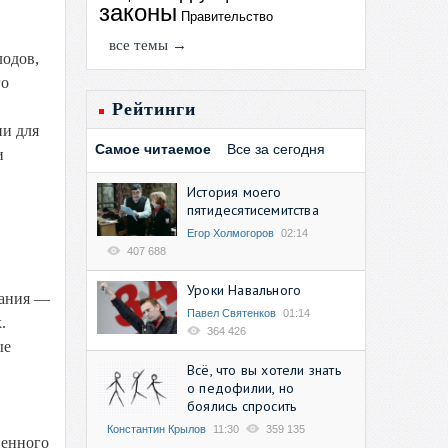
законы
Правительство
все темы →
лодов,
го
Рейтинги
и для
Самое читаемое
Все за сегодня
и
История моего
пятидесятисемитства
Егор Холмогоров
02:14
407 688
Уроки Навального
вания —
Павел Святенков
01:14
.
364 426
ые
Всё, что вы хотели знать
о педофилии, но
боялись спросить
Константин Крылов
11:30
359 135
венного