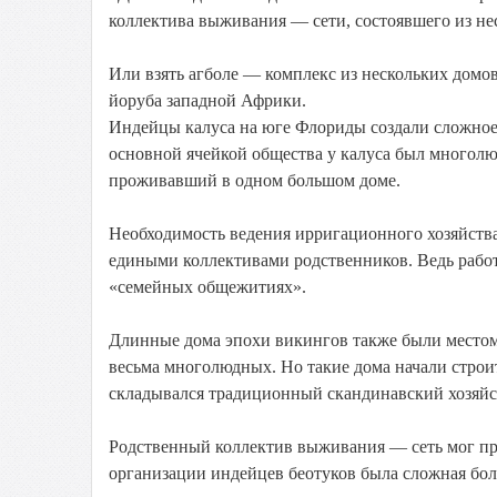
коллектива выживания — сети, состоявшего из не
Или взять агболе — комплекс из нескольких домо
йоруба западной Африки.
Индейцы калуса на юге Флориды создали сложное 
основной ячейкой общества у калуса был многолю
проживавший в одном большом доме.
Необходимость ведения ирригационного хозяйства
едиными коллективами родственников. Ведь работ
«семейных общежитиях».
Длинные дома эпохи викингов также были местом
весьма многолюдных. Но такие дома начали строит
складывался традиционный скандинавский хозяйс
Родственный коллектив выживания — сеть мог пре
организации индейцев беотуков была сложная боль