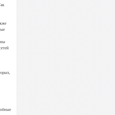
Так
акже
ные
аны
сетей
торых,
собные