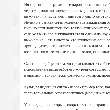
Но гораздо чаще различные народы осмысляли себя
через мифологию подчеркивалось единство и спло
выживания и их сетями чаще всего никто не отриц
Именно в рамках сетей коллективов выживания о
именно сети являются носителями этнических тр
сети коллективов выживания стали одним из ноу -
выживание. Есть гипотеза, что этнические общно
друг с другом, легко ассимилировались или уничто
коллективов в том числе среди народов, склонных
Селение индейцев яномами представляет из себя
повседневные виды работ его жители совершают с
например, периодически совместно охотятся, пред
Культура индейцев синта - ларга - пример того, 
территориальные сети коллективов (могущих высту
У народов, про которые говорят « у них сохранил