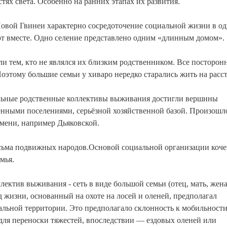
тях света. Особенно на ранних этапах их развития.
овой Гвинеи характерно сосредоточение социальной жизни в о
т вместе. Одно селение представлено одним «длинным домом».
 тем, кто не являлся их близким родственником. Все посторон
Поэтому большие семьи у хиваро нередко старались жить на расс
дельные родственные коллективы выживания достигли вершины
нными поселениями, серьёзной хозяйственной базой. Произошло
емени, например Дьяковской.
есьма подвижных народов.Основой социальной организации коч
мья.
ектив выживания - сеть в виде большой семьи (отец, мать, жен
д жизни, основанный на охоте на лосей и оленей, предполагал
альной территории. Это предполагало склонность к мобильност
 для переноски тяжестей, впоследствии — ездовых оленей или