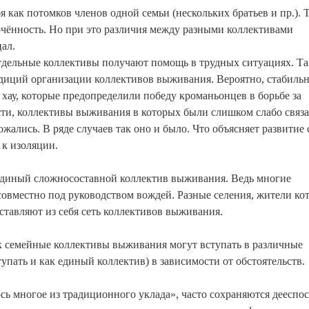
 как потомков членов одной семьи (нескольких братьев и пр.). 
чённость. Но при это различия между разными коллективами
ал.
тдельные коллективы получают помощь в трудных ситуациях. Т
адиций организации коллективов выживания. Вероятно, стабиль
 хау, которые предопределили победу кроманьонцев в борьбе за
сти, коллективы выживания в которых были слишком слабо связ
жались. В ряде случаев так оно и было. Что объясняет развитие 
 к изоляции.
 единый сложносоставной коллектив выживания. Ведь многие
овместно под руководством вождей. Разные селения, жители ко
ставляют из себя сеть коллективов выживания.
как семейные коллективы выживания могут вступать в различные
пать и как единый коллектив) в зависимости от обстоятельств.
ось многое из традиционного уклада», часто сохраняются дееспо