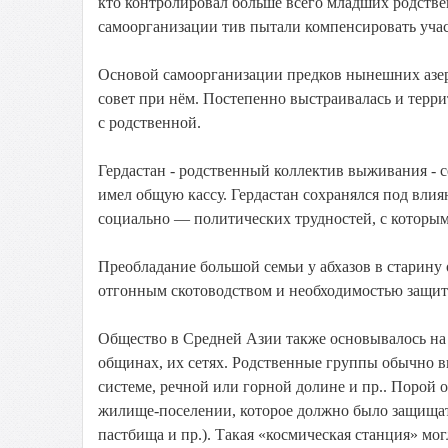
кто контролировал больше всего младших родств
самоорганизации тив пытали компенсировать уча
Основой самоорганизации предков нынешних азер
совет при нём. Постепенно выстраивалась и терри
с родственной.
Гердастан - родственный коллектив выживания - с
имел общую кассу. Гердастан сохранялся под влия
социально — политических трудностей, с которы
Преобладание большой семьи у абхазов в старину
отгонным скотоводством и необходимостью защит
Общество в Средней Азии также основывалось на
общинах, их сетях. Родственные группы обычно в
системе, речной или горной долине и пр.. Порой 
жилище-поселении, которое должно было защищать 
пастбища и пр.). Такая «космическая станция» мог