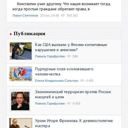
Константин учил другому. Что нация возникает тогда,
когда простые граждане обретают права, в
Павел Святенков
23 сен, 14:48
343 162
Публикации
Как США вызвали у Японии когнитивные
нарушения и амнезию?
Рамиль Гарифуллин
598
Пурпурные поля осоловевшего
человечества
Елена Кондратьева-Сальгеро
4 491
Экономический терроризм против России:
масштаб и цели
Рамиль Гарифуллин
4 043
Уроки Игоря Фроянова. К девяностолетию
мастера