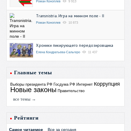
Роман Коноплев
9 913
Transnistria. Игра на минном поле - II
Роман Коноплев
10 873
Хроники пикирующего передозировщика
Елена Кондратьева-Сальгеро
11 437
Главные темы
Коррупция
Выборы президента РФ
Госдума РФ
Интернет
Новые законы
Правительство
все темы →
Рейтинги
Самое читаемое
Все за сегодня