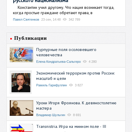
русского национализма
Константин учил другому. Что нация возникает тогда,
когда простые граждане обретают права, в
Павел Святенков
23 сен, 14:48
342 789
Публикации
Пурпурные поля осоловевшего
человечества
Елена Кондратьева-Сальгеро
4 280
Экономический терроризм против России:
масштаб и цели
Рамиль Гарифуллин
3 827
Уроки Игоря Фроянова. К девяностолетию
мастера
Владимир Шульгин
8 691
Transnistria. Игра на минном поле - III