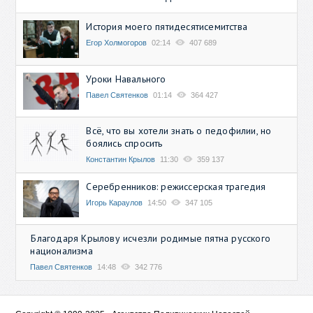
История моего пятидесятисемитства
Егор Холмогоров
02:14
407 689
Уроки Навального
Павел Святенков
01:14
364 427
Всё, что вы хотели знать о педофилии, но
боялись спросить
Константин Крылов
11:30
359 137
Серебренников: режиссерская трагедия
Игорь Караулов
14:50
347 105
Благодаря Крылову исчезли родимые пятна русского
национализма
Павел Святенков
14:48
342 776