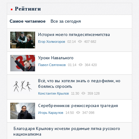
Рейтинги
Самое читаемое
Все за сегодня
История моего пятидесятисемитства
Егор Холмогоров
02:14
407 682
Уроки Навального
Павел Святенков
01:14
364 420
Всё, что вы хотели знать о педофилии, но
боялись спросить
Константин Крылов
11:30
359 128
Серебренников: режиссерская трагедия
Игорь Караулов
14:50
347 098
Благодаря Крылову исчезли родимые пятна русского
национализма