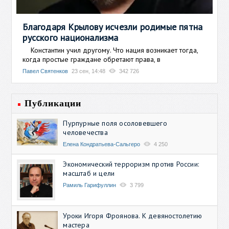
Благодаря Крылову исчезли родимые пятна
русского национализма
Константин учил другому. Что нация возникает тогда,
когда простые граждане обретают права, в
Павел Святенков
23 сен, 14:48
342 726
Публикации
Пурпурные поля осоловевшего
человечества
Елена Кондратьева-Сальгеро
4 250
Экономический терроризм против России:
масштаб и цели
Рамиль Гарифуллин
3 799
Уроки Игоря Фроянова. К девяностолетию
мастера