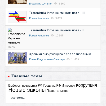
Владимир Шульгин
8 660
Transnistria. Игра на минном поле - III
Роман Коноплев
9 883
Transnistria. Игра на минном поле - II
Роман Коноплев
10 847
Хроники пикирующего передозировщика
Елена Кондратьева-Сальгеро
11 409
Главные темы
Коррупция
Выборы президента РФ
Госдума РФ
Интернет
Новые законы
Правительство
все темы →