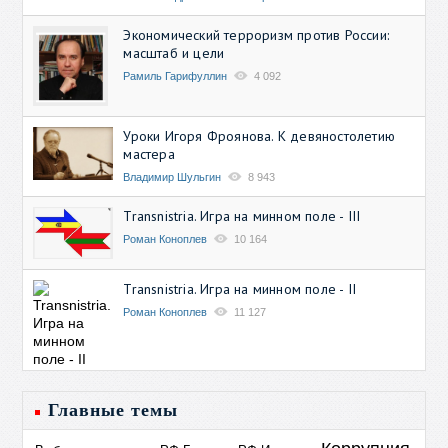
Экономический терроризм против России:
масштаб и цели
Рамиль Гарифуллин
4 092
Уроки Игоря Фроянова. К девяностолетию
мастера
Владимир Шульгин
8 943
Transnistria. Игра на минном поле - III
Роман Коноплев
10 164
Transnistria. Игра на минном поле - II
Роман Коноплев
11 127
Главные темы