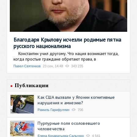
Благодаря Крылову исчезли родимые пятна
русского национализма
Константин учил другому. Что нация возникает тогда,
когда простые граждане обретают права, в
Павел Святенков
23 сен, 14:48
343 235
Публикации
Как США вызвали у Японии когнитивные
нарушения и амнезию?
Рамиль Гарифуллин
706
Пурпурные поля осоловевшего
человечества
Елена Кондратьева-Сальгеро
4 541