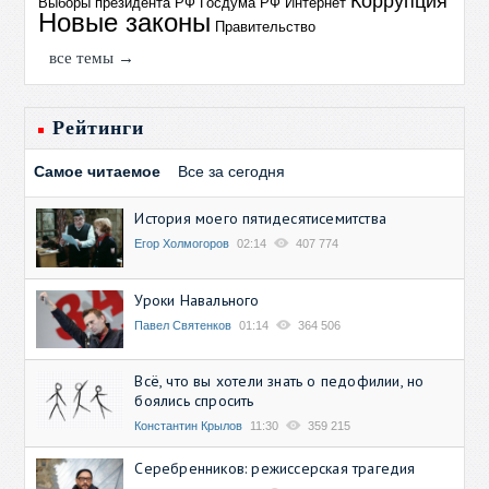
Коррупция
Выборы президента РФ
Госдума РФ
Интернет
Новые законы
Правительство
все темы →
Рейтинги
Самое читаемое
Все за сегодня
История моего пятидесятисемитства
Егор Холмогоров
02:14
407 774
Уроки Навального
Павел Святенков
01:14
364 506
Всё, что вы хотели знать о педофилии, но
боялись спросить
Константин Крылов
11:30
359 215
Серебренников: режиссерская трагедия