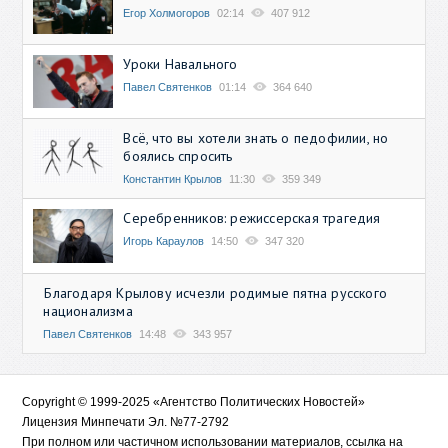
Егор Холмогоров
02:14
407 912
Уроки Навального
Павел Святенков
01:14
364 640
Всё, что вы хотели знать о педофилии, но
боялись спросить
Константин Крылов
11:30
359 349
Серебренников: режиссерская трагедия
Игорь Караулов
14:50
347 320
Благодаря Крылову исчезли родимые пятна русского
национализма
Павел Святенков
14:48
343 957
Copyright © 1999-2025 «Агентство Политических Новостей»
Лицензия Минпечати Эл. №77-2792
При полном или частичном использовании материалов, ссылка на