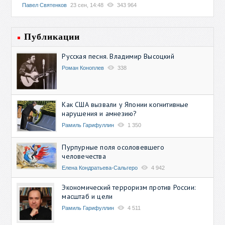
Павел Святенков
23 сен, 14:48
343 964
Публикации
Русская песня. Владимир Высоцкий
Роман Коноплев
338
Как США вызвали у Японии когнитивные
нарушения и амнезию?
Рамиль Гарифуллин
1 350
Пурпурные поля осоловевшего
человечества
Елена Кондратьева-Сальгеро
4 942
Экономический терроризм против России:
масштаб и цели
Рамиль Гарифуллин
4 511