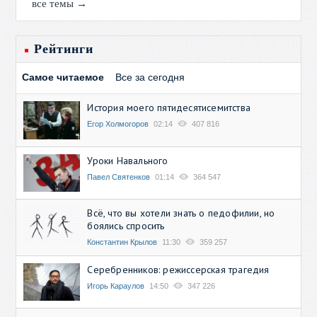
все темы →
Рейтинги
Самое читаемое
Все за сегодня
История моего пятидесятисемитства
Егор Холмогоров
02:14
407 816
Уроки Навального
Павел Святенков
01:14
364 547
Всё, что вы хотели знать о педофилии, но
боялись спросить
Константин Крылов
11:30
359 257
Серебренников: режиссерская трагедия
Игорь Караулов
14:50
347 226