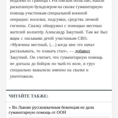
недалеко от границы с Ростовской областью, нашли
раскатанную бульдозером на свалке гуманитарную
помощь участникам специальной военной
операции:
носилки, подсумки, средства личной
гигиены. Свалку обнаружил с помощью местных
жителей волонтёр Александр Закутний. Там же был
я
щик с письмами детей участникам СВО.
«Мужчина местный, (…) когда мне это начал
рассказывать, то плакать стал», —
добавил
Закутний. Он
считает, что гуманитарную помощь
не доехала до бойцов по чьей-то воле, и груз
специально вывалили именно на свалке и
уничтожили.
ЧИТАЙТЕ ТАКЖЕ:
» Во Львове русскоязычным беженцам не дали
гуманитарную помощь от ООН