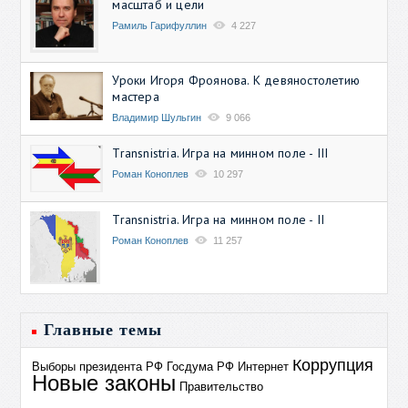
масштаб и цели
Рамиль Гарифуллин
4 227
Уроки Игоря Фроянова. К девяностолетию
мастера
Владимир Шульгин
9 066
Transnistria. Игра на минном поле - III
Роман Коноплев
10 297
Transnistria. Игра на минном поле - II
Роман Коноплев
11 257
Главные темы
Коррупция
Выборы президента РФ
Госдума РФ
Интернет
Новые законы
Правительство