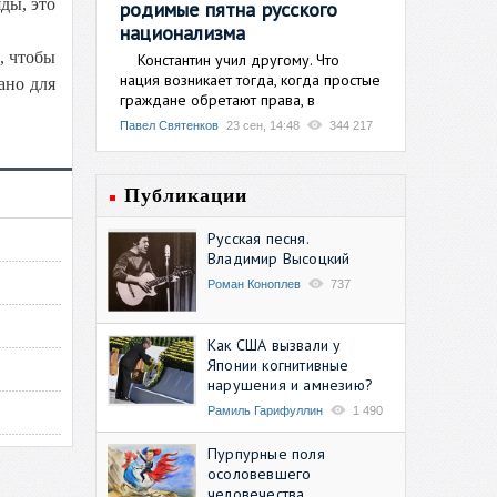
ды, это
родимые пятна русского
национализма
, чтобы
Константин учил другому. Что
нация возникает тогда, когда простые
вано для
граждане обретают права, в
Павел Святенков
23 сен, 14:48
344 217
Публикации
Русская песня.
Владимир Высоцкий
Роман Коноплев
737
Как США вызвали у
Японии когнитивные
нарушения и амнезию?
Рамиль Гарифуллин
1 490
Пурпурные поля
осоловевшего
человечества