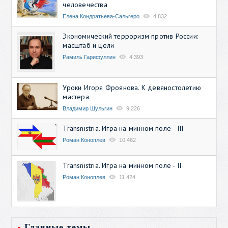
человечества
Елена Кондратьева-Сальгеро
4 832
Экономический терроризм против России:
масштаб и цели
Рамиль Гарифуллин
4 393
Уроки Игоря Фроянова. К девяностолетию
мастера
Владимир Шульгин
9 226
Transnistria. Игра на минном поле - III
Роман Коноплев
10 462
Transnistria. Игра на минном поле - II
Роман Коноплев
11 424
Главные темы