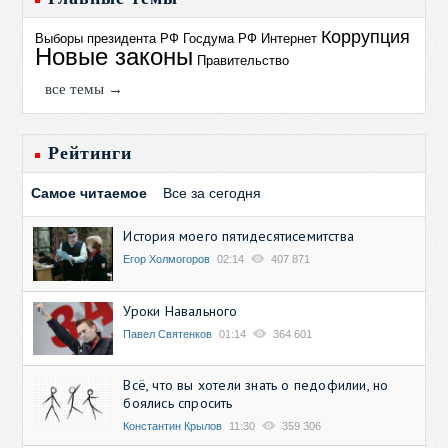
Коррупция
Выборы президента РФ
Госдума РФ
Интернет
Новые законы
Правительство
все темы →
Рейтинги
Самое читаемое
Все за сегодня
История моего пятидесятисемитства
Егор Холмогоров
02:14
407 871
Уроки Навального
Павел Святенков
01:14
364 601
Всё, что вы хотели знать о педофилии, но
боялись спросить
Константин Крылов
11:30
359 306