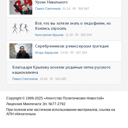
Уроки Навального
Павел Святенков
01:14
364 587
Всё, что вы хотели знать о педофилии, но
боялись спросить
Константин Крылов
11:30
359 293
Серебренников: режиссерская трагедия
Игорь Караулов
14:50
347 264
Благодаря Крылову исчезли родимые пятна русского
национализма
Павел Святенков
14:48
343 685
Copyright © 1999-2025 «Агентство Политических Новостей»
Лицензия Минпечати Эл. №77-2792
При полном или частичном использовании материалов, ссылка на
АПН обязательна