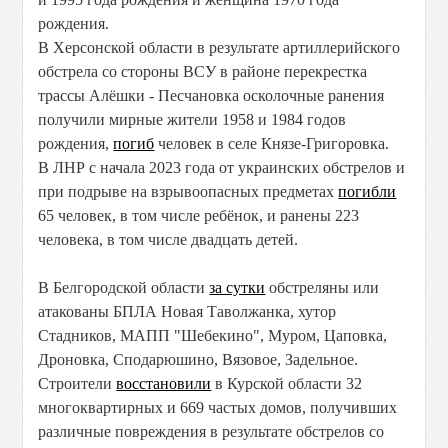
рождения.
В Херсонской области в результате артиллерийского
обстрела со стороны ВСУ в районе перекрестка
трассы Алёшки - Песчановка осколочные ранения
получили мирные жители 1958 и 1984 годов
рождения,
погиб
человек в селе Князе-Григоровка.
В ЛНР с начала 2023 года от украинских обстрелов и
при подрыве на взрывоопасных предметах
погибли
65 человек, в том числе ребёнок, и ранены 223
человека, в том числе двадцать детей.
В Белгородской области
за сутки
обстреляны или
атакованы БПЛА Новая Таволжанка, хутор
Стадников, МАПП "Шебекино", Муром, Цаповка,
Дроновка, Сподарюшино, Вязовое, Задельное.
Строители
восстановили
в Курской области 32
многоквартирных и 669 частых домов, получивших
различные повреждения в результате обстрелов со