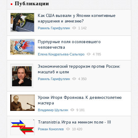
Публикации
Как США вызвали у Японии когнитивные
нарушения и амнезию?
Рамиль Гарифуллин
1 142
Пурпурные поля осоловевшего
человечества
Елена Кондратьева-Сальгеро
4 785
Экономический терроризм против России:
масштаб и цели
Рамиль Гарифуллин
4 350
Уроки Игоря Фроянова. К девяностолетию
мастера
Владимир Шульгин
9 181
Transnistria. Игра на минном поле - III
Роман Коноплев
10 420