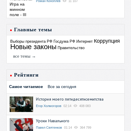
Роман Коноплев
11 107
Главные темы
Коррупция
Выборы президента РФ
Госдума РФ
Интернет
Новые законы
Правительство
все темы →
Рейтинги
Самое читаемое
Все за сегодня
История моего пятидесятисемитства
Егор Холмогоров
02:14
408 083
Уроки Навального
Павел Святенков
01:14
364 799