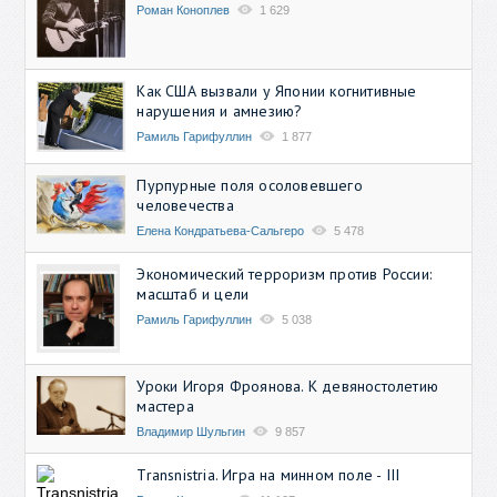
Роман Коноплев
1 629
Как США вызвали у Японии когнитивные
нарушения и амнезию?
Рамиль Гарифуллин
1 877
Пурпурные поля осоловевшего
человечества
Елена Кондратьева-Сальгеро
5 478
Экономический терроризм против России:
масштаб и цели
Рамиль Гарифуллин
5 038
Уроки Игоря Фроянова. К девяностолетию
мастера
Владимир Шульгин
9 857
Transnistria. Игра на минном поле - III