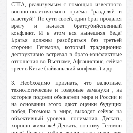
США, реализуемым с помощью известного
военно-политического приёма "разделяй и
властвуй!" По сути своей, один брат продался
врагу и начался братоубийственный
конфликт. И в этом вся нынешняя беда!
Братья должны разобраться без третьей
стороны Гегемона, который традиционно
деструктивно встревал в брато-конфликтные
отношения во Вьетнаме, Афганистане, сейчас
зреет в Китае (тайваньский конфликт) и др.
3. Необходимо признать, что валютные,
технологические и товарные заманухи , на
которые подсели обыватели мира и России и
на основании этого дают оценки будущих
побед Гегемона в мире, выходят сейчас на
объективный уровень понимания. Дескать,
хорошо жили же! Дескать, поэтому Гегемон
прав! Дескать, сейчас жизнь стала хуже , так