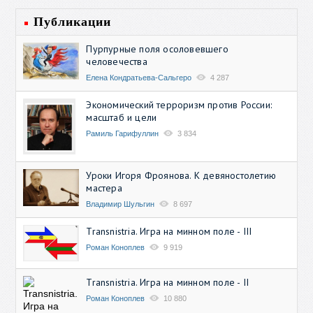
Публикации
Пурпурные поля осоловевшего
человечества
Елена Кондратьева-Сальгеро
4 287
Экономический терроризм против России:
масштаб и цели
Рамиль Гарифуллин
3 834
Уроки Игоря Фроянова. К девяностолетию
мастера
Владимир Шульгин
8 697
Transnistria. Игра на минном поле - III
Роман Коноплев
9 919
Transnistria. Игра на минном поле - II
Роман Коноплев
10 880