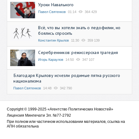
Уроки Навального
Павел Святенков
01:14
364 429
Всё, что вы хотели знать о педофилии, но
боялись спросить
Константин Крылов
11:30
359 139
Серебренников: режиссерская трагедия
Игорь Караулов
14:50
347 107
Благодаря Крылову исчезли родимые пятна русского
национализма
Павел Святенков
14:48
342 790
Copyright © 1999-2025 «Агентство Политических Новостей»
Лицензия Минпечати Эл. №77-2792
При полном или частичном использовании материалов, ссылка на
АПН обязательна