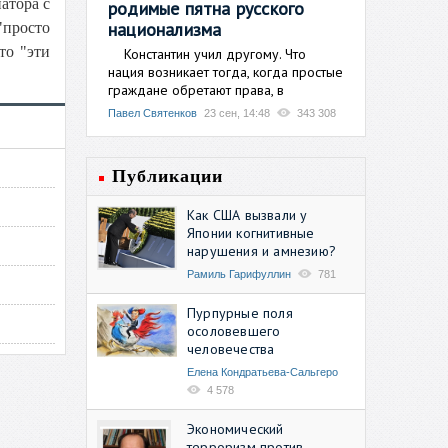
атора с
родимые пятна русского
национализма
"просто
то "эти
Константин учил другому. Что
нация возникает тогда, когда простые
граждане обретают права, в
Павел Святенков
23 сен, 14:48
343 308
Публикации
Как США вызвали у
Японии когнитивные
нарушения и амнезию?
Рамиль Гарифуллин
781
Пурпурные поля
осоловевшего
человечества
Елена Кондратьева-Сальгеро
4 578
Экономический
терроризм против