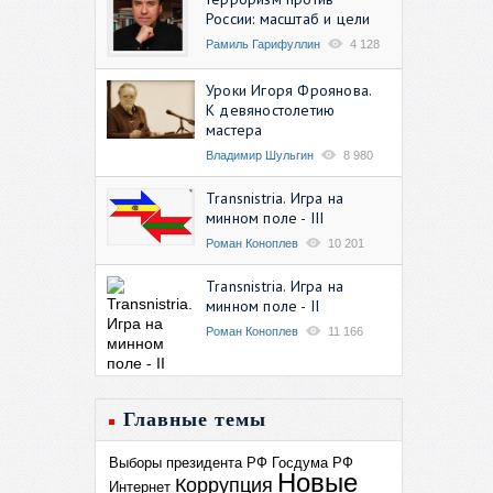
России: масштаб и цели
Рамиль Гарифуллин
4 128
Уроки Игоря Фроянова.
К девяностолетию
мастера
Владимир Шульгин
8 980
Transnistria. Игра на
минном поле - III
Роман Коноплев
10 201
Transnistria. Игра на
минном поле - II
Роман Коноплев
11 166
Главные темы
Выборы президента РФ
Госдума РФ
Новые
Коррупция
Интернет