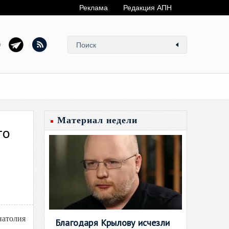
Реклама
Редакция АПН
Материал недели
то
натолия
Благодаря Крылову исчезли