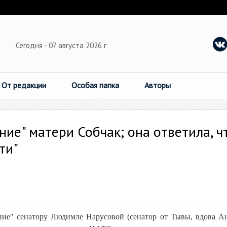
Сегодня - 07 августа 2026 г
От редакции
Особая папка
Авторы
ие" матери Собчак; она ответила, ч
ти"
ие" сенатору Людимле Нарусовой (сенатор от Тывы, вдова А