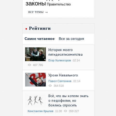
законы
Правительство
все темы →
Рейтинги
Самое читаемое
Все за сегодня
История моего
пятидесятисемитства
Егор Холмогоров
02:14
407 785
Уроки Навального
Павел Святенков
01:14
364 518
Всё, что вы хотели знать
о педофилии, но
боялись спросить
Константин Крылов
11:30
359 227