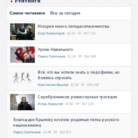
Рейтинги
Самое читаемое
Все за сегодня
История моего пятидесятисемитства
Егор Холмогоров
02:14
407 714
Уроки Навального
Павел Святенков
01:14
364 449
Всё, что вы хотели знать о педофилии, но
боялись спросить
Константин Крылов
11:30
359 158
Серебренников: режиссерская трагедия
Игорь Караулов
14:50
347 126
Благодаря Крылову исчезли родимые пятна русского
национализма
Павел Святенков
14:48
342 917