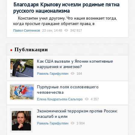
Благодаря Крылову исчезли родимые пятна
русского национализма
Константин учил другому. Что нация возникает тогда,
когда простые граждане обретают права, в
Павел Святенков
23 сен, 14:48
342 917
Публикации
Как США вызвали у Японии когнитивные
нарушения и амнезию?
Рамиль Гарифуллин
164
Пурпурные поля осоловевшего
человечества
Елена Кондратьева-Сальгеро
4 357
Экономический терроризм против России:
масштаб и цели
Рамиль Гарифуллин
3 904