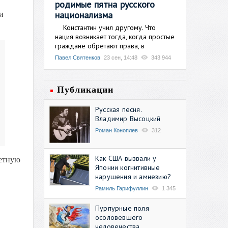
родимые пятна русского
национализма
и
Константин учил другому. Что
нация возникает тогда, когда простые
граждане обретают права, в
Павел Святенков
23 сен, 14:48
343 944
Публикации
Русская песня.
Владимир Высоцкий
Роман Коноплев
312
Как США вызвали у
ветную
Японии когнитивные
нарушения и амнезию?
Рамиль Гарифуллин
1 345
Пурпурные поля
осоловевшего
человечества