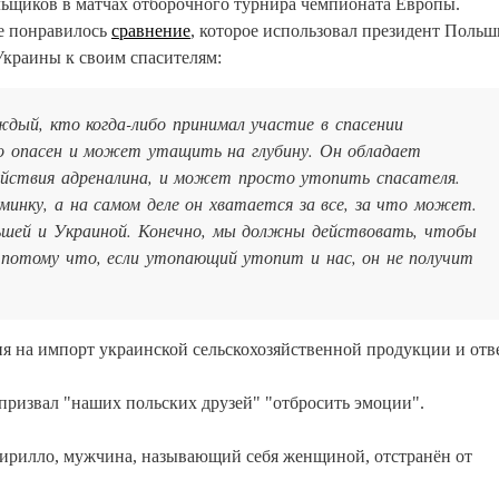
ельщиков в матчах отборочного турнира чемпионата Европы.
е понравилось
сравнение
, которое использовал президент Польш
Украины к своим спасителям:
ый, кто когда-либо принимал участие в спасении
о опасен и может утащить на глубину. Он обладает
действия адреналина, и может просто утопить спасателя.
инку, а на самом деле он хватается за все, за что может.
шей и Украиной.
Конечно, мы должны действовать, чтобы
 потому что, если утопающий утопит и нас, он не получит
ия на импорт украинской сельскохозяйственной продукции и от
призвал "наших польских друзей" "отбросить эмоции".
ирилло, мужчина, называющий себя женщиной, отстранён от