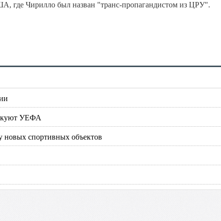
А, где Чирилло был назван "транс-пропагандистом из ЦРУ".
сии
тикуют УЕФА
у новых спортивных объектов