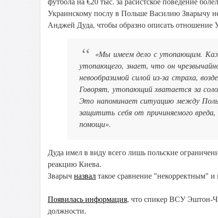
футбола на €20 тыс. за расистское поведение бол
Украинскому послу в Польше Василию Зварычу н
Анджей Дуда, чтобы образно описать отношение 
«Мы имеем дело с утопающим. Кажд
утопающего, знает, что он чрезвычайн
невообразимой силой из-за страха, воз
Говорят, утопающий хватается за солом
Это напоминает ситуацию между Поль
защитить себя от причиняемого вреда,
помощи».
Дуда имел в виду всего лишь польские ограничен
реакцию Киева.
Зварыч
назвал
такое сравнение "некорректным" и 
Появилась информация
, что спикер ВСУ Эштон-Ч
должности.