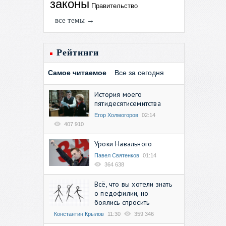
законы
Правительство
все темы →
Рейтинги
Самое читаемое
Все за сегодня
История моего
пятидесятисемитства
Егор Холмогоров
02:14
407 910
Уроки Навального
Павел Святенков
01:14
364 638
Всё, что вы хотели знать
о педофилии, но
боялись спросить
Константин Крылов
11:30
359 346