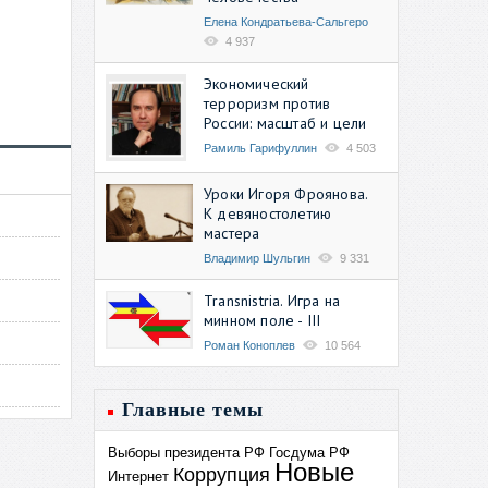
Елена Кондратьева-Сальгеро
4 937
Экономический
терроризм против
России: масштаб и цели
Рамиль Гарифуллин
4 503
Уроки Игоря Фроянова.
К девяностолетию
мастера
Владимир Шульгин
9 331
Transnistria. Игра на
минном поле - III
Роман Коноплев
10 564
Главные темы
Выборы президента РФ
Госдума РФ
Новые
Коррупция
Интернет