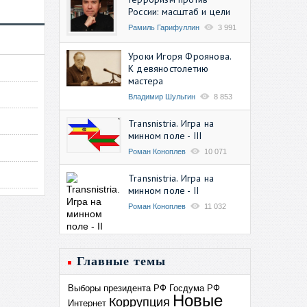
России: масштаб и цели
Рамиль Гарифуллин
3 991
Уроки Игоря Фроянова.
К девяностолетию
мастера
Владимир Шульгин
8 853
Transnistria. Игра на
минном поле - III
Роман Коноплев
10 071
Transnistria. Игра на
минном поле - II
Роман Коноплев
11 032
Главные темы
Выборы президента РФ
Госдума РФ
Новые
Коррупция
Интернет