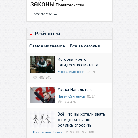
законы
Правительство
все темы →
Рейтинги
Самое читаемое
Все за сегодня
История моего
пятидесятисемитства
Егор Холмогоров
02:14
407 743
Уроки Навального
Павел Святенков
01:14
364 476
Всё, что вы хотели знать
о педофилии, но
боялись спросить
Константин Крылов
11:30
359 186