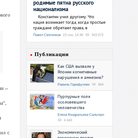
родимые пятна русского
национализма
ового
Константин учил другому. Что
нация возникает тогда, когда простые
граждане обретают права, в
Павел Святенков
23 сен, 14:48
343 072
Публикации
Как США вызвали у
Японии когнитивные
нарушения и амнезию?
Рамиль Гарифуллин
464
и --
Пурпурные поля
осоловевшего
а",
человечества
Елена Кондратьева-Сальгеро
я
4 440
Экономический
пил с
терроризм против