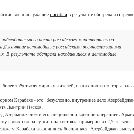
ийские военнослужащие
погибли
в результате обстрела из стрелк
 с наблюдательного поста российского миротворческого
кта Джанятаг автомобиль с российскими военнослужащими
ия.
В результате обстрела находившиеся в автомобиле
а более трёх тысяч мирных жителей, из них почти полторы тысяч
горном Карабахе - это "безусловно, внутреннее дело Азербайджан
нта Дмитрий Песков.
ед Азербайджаном и его специальной военной операцией. Арми
ну своих сил за сутки: она состояла примерно из 2,5 тысячи
также у Карабаха закончились боеприпася. Азербайджан высту